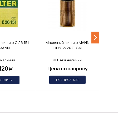
фильтр C 26 151
Масляный фильтр MANN
Масл
MANN
HU612/2X O-GM
 наличии
Нет в наличии
 120
Цена по запросу
Це
Р
ПОДПИСАТЬСЯ
КОРЗИНУ