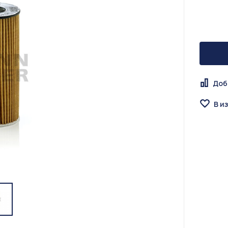
Доб
В и