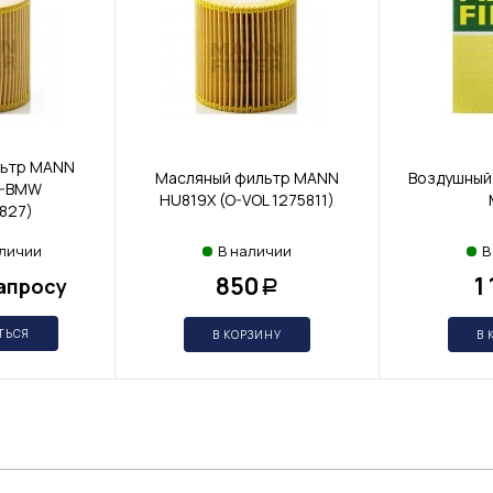
льтр MANN
Масляный фильтр MANN
Воздушный 
O-BMW
HU819X (O-VOL 1275811)
827)
аличии
В наличии
В
850
1
апросу
Р
ТЬСЯ
В КОРЗИНУ
В 