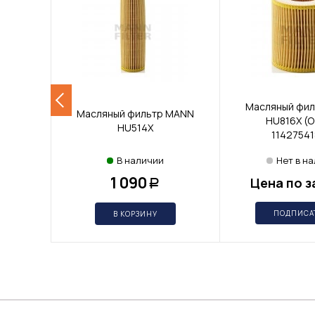
Масляный фи
Масляный фильтр MANN
HU816X (
HU514X
11427541
В наличии
Нет в н
1 090
Цена по з
Р
ПОДПИСА
В КОРЗИНУ