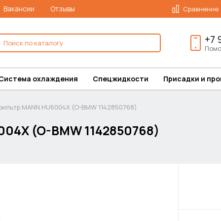
Вакансии
Отзывы
Сравнение
+7 
Помо
Система охлаждения
Спецжидкости
Присадки и пр
ильтр MANN HU6004X (O-BMW 1142850768)
04X (O-BMW 1142850768)