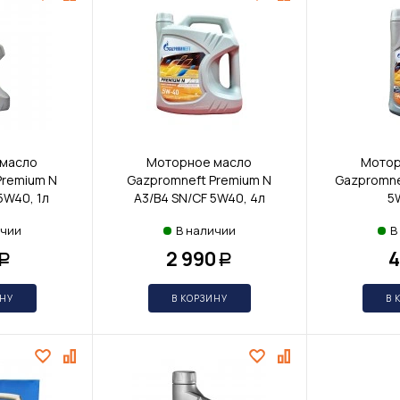
масло
Моторное масло
Мотор
Premium N
Gazpromneft Premium N
Gazpromne
5W40, 1л
A3/B4 SN/CF 5W40, 4л
5
ичии
В наличии
В
2 990
4
Р
Р
ИНУ
В КОРЗИНУ
В 