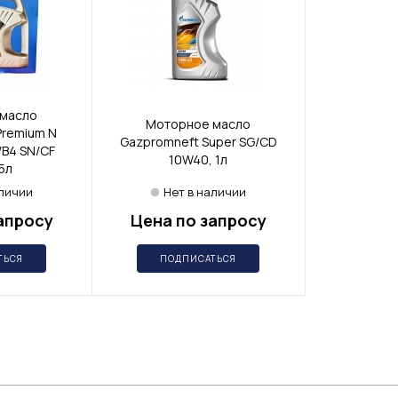
масло
Моторное масло
Premium N
Gazpromneft Super SG/CD
/B4 SN/CF
10W40, 1л
5л
аличии
Нет в наличии
апросу
Цена по запросу
ТЬСЯ
ПОДПИСАТЬСЯ