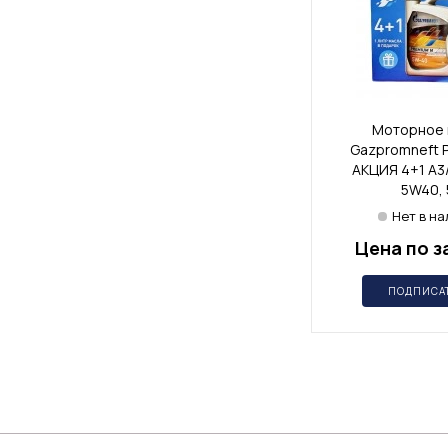
Моторное 
Gazpromneft 
АКЦИЯ 4+1 A3
5W40, 
Нет в н
Цена по з
ПОДПИСА