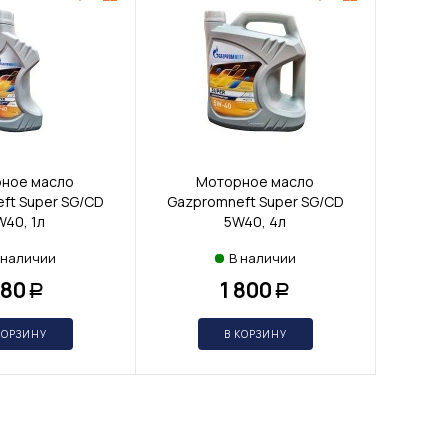
ное масло
Моторное масло
ft Super SG/CD
Gazpromneft Super SG/CD
W40, 1л
5W40, 4л
 наличии
В наличии
80
1 800
Р
Р
КОРЗИНУ
В КОРЗИНУ