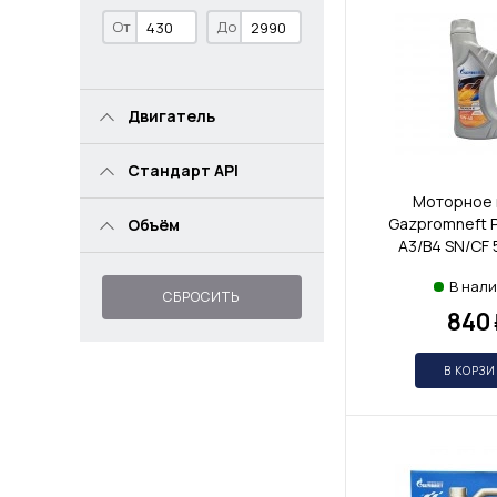
От
До
Двигатель
Стандарт API
Моторное 
Gazpromneft 
Объём
A3/B4 SN/CF 
В нал
СБРОСИТЬ
840
В КОРЗ