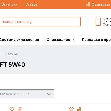
Вакансии
Отзывы
Сравнение
+7 
Помо
Система охлаждения
Спецжидкости
Присадки и пр
T
5W-40
FT 5W40
начала в наличии