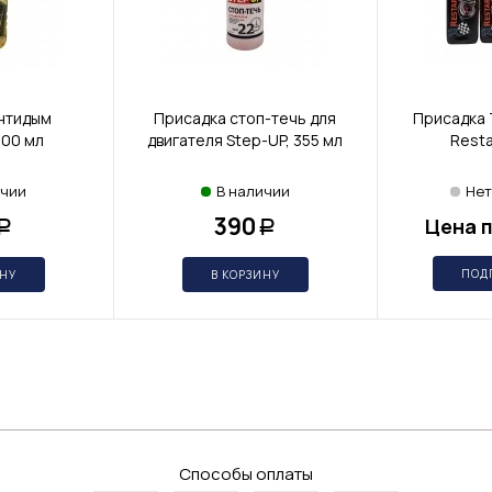
нтидым
Присадка стоп-течь для
Присадка 
300 мл
двигателя Step-UP, 355 мл
Resta
ичии
В наличии
Нет
390
Цена п
Р
Р
ПОД
ИНУ
В КОРЗИНУ
Способы оплаты