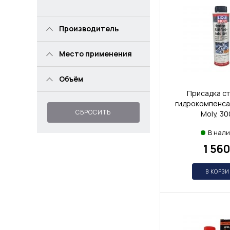
Производитель
Место применения
Объём
Присадка с
гидрокомпенсат
СБРОСИТЬ
Moly, 3
В нал
1 560
В КОРЗ