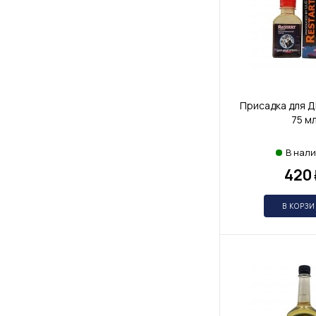
Присадка для Д
75 м
В нал
420
В КОРЗ