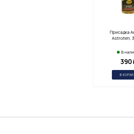
Присадка А
Astrohim, 
В нал
390
В КОРЗ