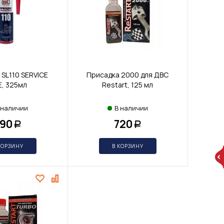
 SL110 SERVICE
Присадка 2000 для ДВС
E, 325мл
Restart, 125 мл
 наличии
В наличии
90
720
Р
Р
КОРЗИНУ
В КОРЗИНУ