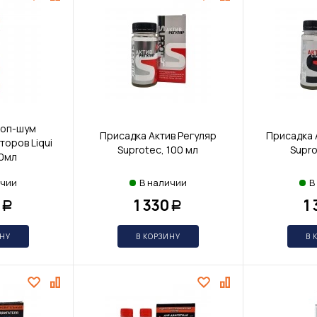
топ-шум
Присадка Актив Регуляр
Присадка 
оров Liqui
Suprotec, 100 мл
Supro
00мл
ичии
В наличии
В
1 330
1
Р
Р
ИНУ
В КОРЗИНУ
В 