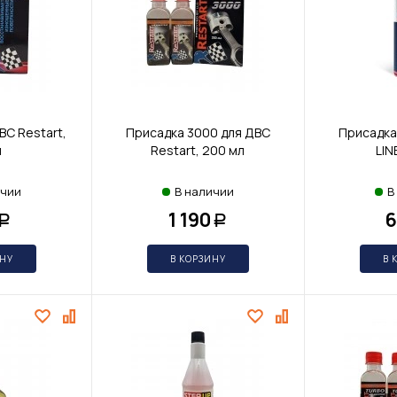
ВС Restart,
Присадка 3000 для ДВС
Присадка
л
Restart, 200 мл
LIN
ичии
В наличии
В
1 190
6
Р
Р
ИНУ
В КОРЗИНУ
В 