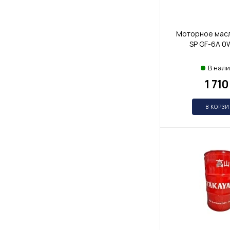
Моторное мас
SP GF-6A 0
В нал
1 710
В КОРЗ