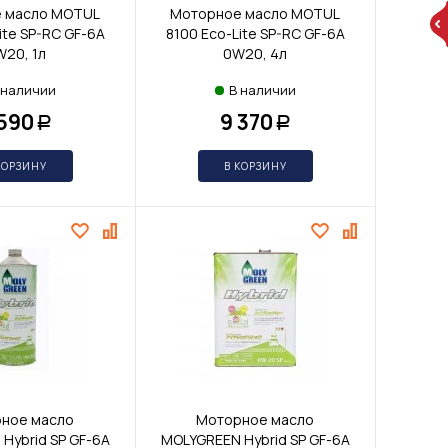
 масло MOTUL
Моторное масло MOTUL
ite SP-RC GF-6A
8100 Eco-Lite SP-RC GF-6A
20, 1л
0W20, 4л
 наличии
В наличии
 590
9 370
Р
Р
КОРЗИНУ
В КОРЗИНУ
ное масло
Моторное масло
Hybrid SP GF-6A
MOLYGREEN Hybrid SP GF-6A