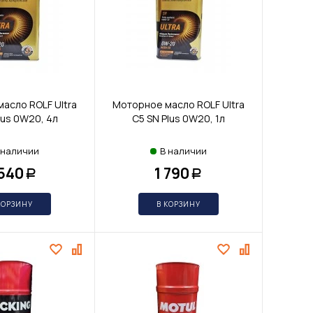
асло ROLF Ultra
Моторное масло ROLF Ultra
lus 0W20, 4л
С5 SN Plus 0W20, 1л
 наличии
В наличии
 540
1 790
Р
Р
КОРЗИНУ
В КОРЗИНУ