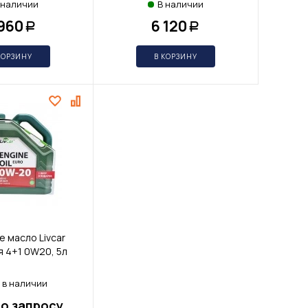
 наличии
В наличии
 960
6 120
Р
Р
КОРЗИНУ
В КОРЗИНУ
 масло Livcar
я 4+1 0W20, 5л
 в наличии
о запросу