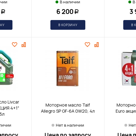
ичии
В наличии
В
6 200
3
Р
Р
ИНУ
В КОРЗИНУ
В 
ло Livcar
Моторное масло Taif
Моторное
КЦИЯ 4+1"
Allegro SP GF-6A 0W20, 4л
Euro акци
5л
аличии
Нет в наличии
Нет
апросу
Цена по запросу
Цена п