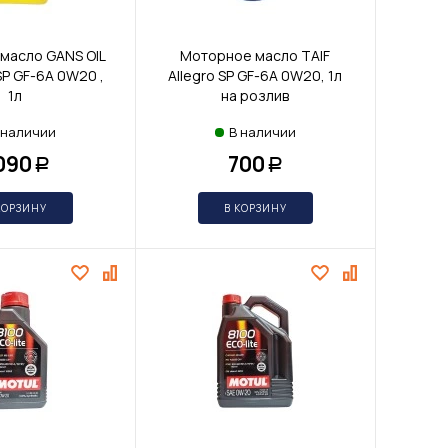
масло GANS OIL
Моторное масло TAIF
SP GF-6A 0W20 ,
Allegro SP GF-6A 0W20, 1л
1л
на розлив
 наличии
В наличии
 090
700
Р
Р
КОРЗИНУ
В КОРЗИНУ