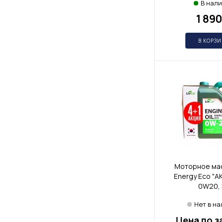
В нал
1 890
В КОРЗ
Моторное мас
Energy Eco "А
0W20, 
Нет в н
Цена по з