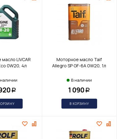
 масло LIVCAR
Моторное масло Taif
Eco 0W20, 4л
Allegro SP GF-6A 0W20, 1л
 наличии
В наличии
 920
1 090
Р
Р
КОРЗИНУ
В КОРЗИНУ