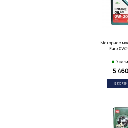
Моторное мас
Euro 0W2
В нал
5 46
В КОРЗ