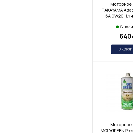
Моторное 
TAKAYAMA Adap
6A 0W20, 1л 
В нал
640
В КОРЗ
Моторное 
MOLYGREEN Prem