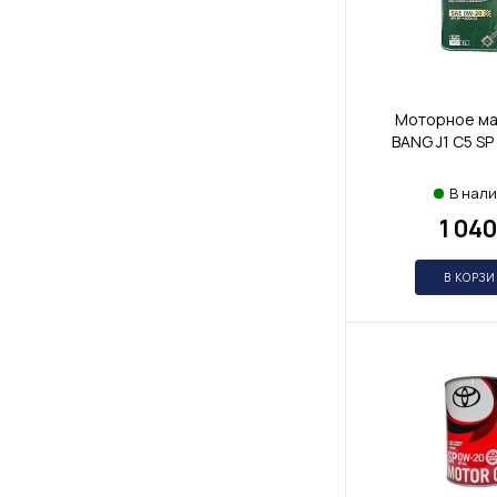
Моторное ма
BANG J1 С5 SP
В нал
1 040
В КОРЗ