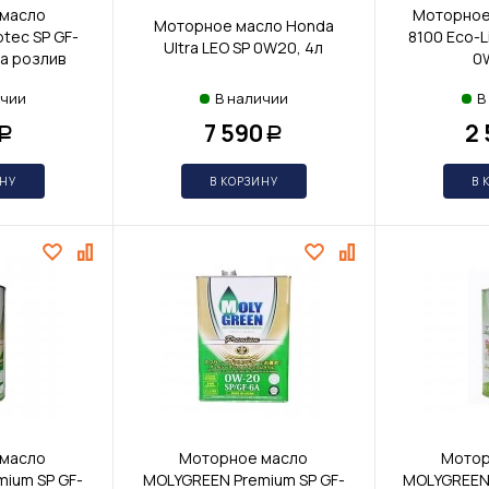
масло
Моторное
Моторное масло Honda
tec SP GF-
8100 Eco-L
Ultra LEO SP 0W20, 4л
на розлив
0W
ичии
В наличии
В
7 590
2
Р
Р
ИНУ
В КОРЗИНУ
В 
масло
Моторное масло
Мотор
ium SP GF-
MOLYGREEN Premium SP GF-
MOLYGREEN 