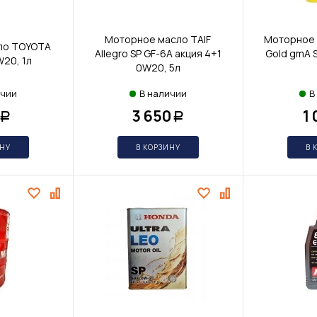
Моторное масло TAIF
Моторное 
ло TOYOTA
Allegro SP GF-6A акция 4+1
Gold gmA 
W20, 1л
0W20, 5л
ичии
В наличии
В
3 650
1
Р
Р
ИНУ
В КОРЗИНУ
В 