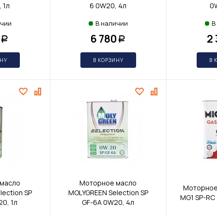
 1л
6 0W20, 4л
0W
ичии
В наличии
В
6 780
2
Р
Р
ИНУ
В КОРЗИНУ
В 
масло
Моторное масло
Моторное 
ection SP
MOLYGREEN Selection SP
MG1 SP-RC 
0, 1л
GF-6A 0W20, 4л