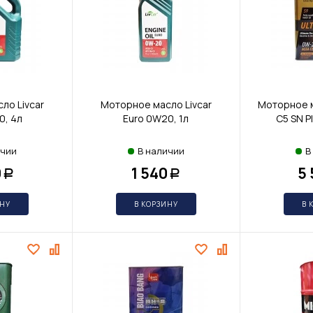
ло Livcar
Моторное масло Livcar
Моторное м
0, 4л
Euro 0W20, 1л
С5 SN P
ичии
В наличии
В
0
1 540
5
Р
Р
ИНУ
В КОРЗИНУ
В 