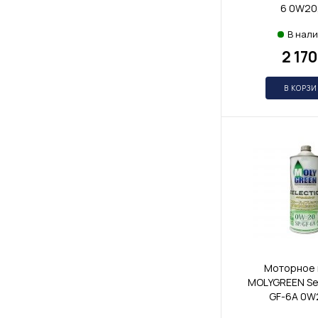
6 0W20,
В нал
2 170
В КОРЗ
Моторное 
MOLYGREEN Sel
GF-6A 0W2