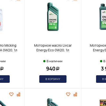
о Micking
Моторное масло Livcar
Моторное
A 0W20, 1л
Energy Eco 0W20, 1л
Energy 
ичии
В наличии
В
940
3
Р
Р
ИНУ
В КОРЗИНУ
В 