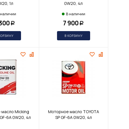
20, 1л
0W20, 4л
 наличии
В наличии
 300
7 900
Р
Р
КОРЗИНУ
В КОРЗИНУ
масло Micking
Моторное масло TOYOTA
GF-6A 0W20, 4л
SP GF-6А 0W20, 4л