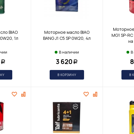
Моторное 
сло BIAO
Моторное масло BIAO
MG1 SP-RC 
 0W20, 1л
BANG J1 С5 SP 0W20, 4л
на
ичии
В наличии
В
3 620
8
Р
Р
ИНУ
В КОРЗИНУ
В 