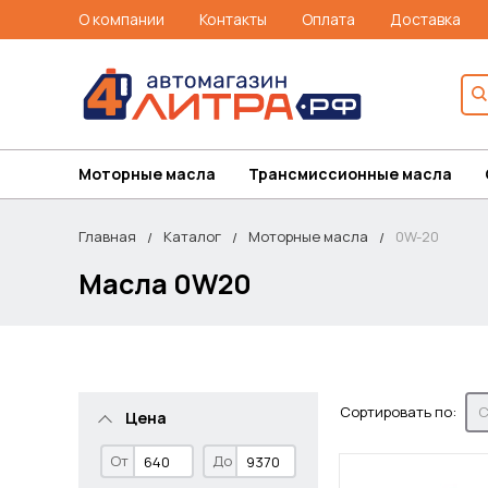
О компании
Контакты
Оплата
Доставка
Моторные масла
Трансмиссионные масла
Главная
Каталог
Моторные масла
0W-20
Масла 0W20
Сортировать по:
С
Цена
От
До