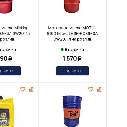
масло Micking
Моторное масло MOTUL
GF-6A 0W20, 1л
8100 Eco-Lite SP-RC GF-6A
 розлив
0W20, 1л на розлив
 наличии
В наличии
90
1 570
Р
Р
КОРЗИНУ
В КОРЗИНУ