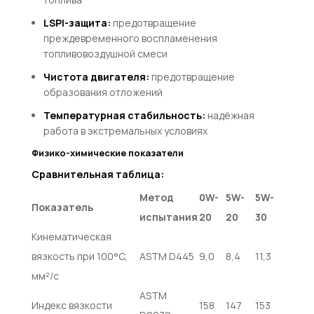
LSPI-защита:
предотвращение
преждевременного воспламенения
топливовоздушной смеси
Чистота двигателя:
предотвращение
образования отложений
Температурная стабильность:
надёжная
работа в экстремальных условиях
Физико-химические показатели
Сравнительная таблица:
Метод
0W-
5W-
5W-
Показатель
испытания
20
20
30
Кинематическая
вязкость при 100°C,
ASTM D445
9,0
8,4
11,3
мм²/с
ASTM
Индекс вязкости
158
147
153