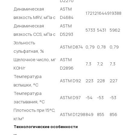
D2270
Динамическая
ASTM
17212
16449
19388
вязкость MRV, мПа·с
D4684
Динамическая
ASTM
5733
5431
5962
вязкость CCS, мПа·с
D5293
Зольность
ASTM D874
0,79
0,78
0,79
сульфатная, %
Щелочное число, мг
ASTM
7,3
7,2
7,3
KOH/г
D2896
Температура
ASTM D92
223
228
227
вспышки, °C
Температура
ASTM D97
-54
-53
-53
застывания, °C
Плотность при 15°C,
ASTM D1298
849
855
856
кг/м³
Технологические особенности