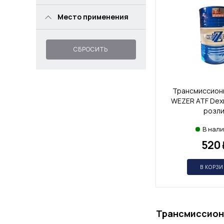
Место применения
СБРОСИТЬ
Трансмиссион
WEZER ATF Dexron
розли
В нал
520
В КОРЗ
Трансмиссион