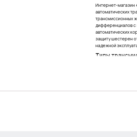
Интернет-магазин 
автоматических тр
трансмиссионных ж
дифференциалов с в
автоматических ко
защиту шестерен от
надежной эксплуата
Типы трансми
Масло WEZER GL-4/
противозадирными с
Полусинтетическая
нагрузках в раздат
обеспечивает улуч
большинства произв
доступно в удобной
Новосибирске можно
помогут подобрать 