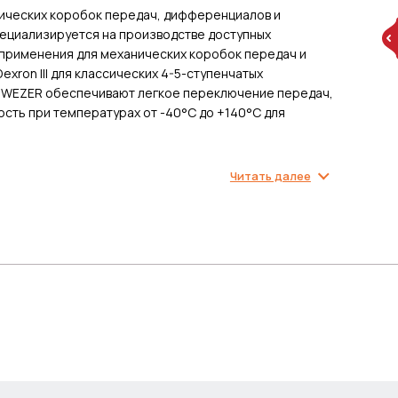
ических коробок передач, дифференциалов и
пециализируется на производстве доступных
 применения для механических коробок передач и
ron III для классических 4-5-ступенчатых
а WEZER обеспечивают легкое переключение передач,
сть при температурах от -40°C до +140°C для
Читать далее
обок передач и дифференциалов обладает высокими
тветствует GL-4 для защиты синхронизаторов МКПП.
х температурах до -40°C и стабильную защиту при
для классических автоматических коробок передач
и переключении передач в 4-5-ступенчатых АКПП
беспечивает стабильную работу насосов ГУР. Масло
ены. Купить трансмиссионное масло WEZER в
ку через Яндекс Доставку. Консультанты 4литра.рф
ля для оптимальной защиты.