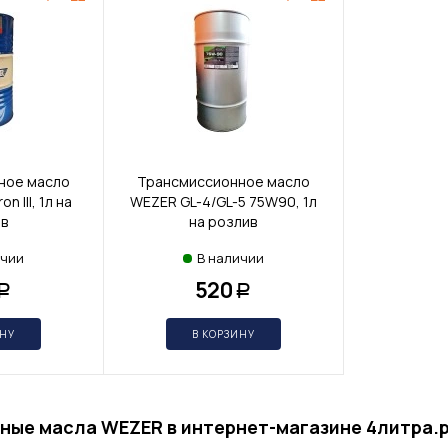
ное масло
Трансмиссионное масло
 III, 1л на
WEZER GL-4/GL-5 75W90, 1л
в
на розлив
ичии
В наличии
520
Р
Р
ИНУ
В КОРЗИНУ
ные масла WEZER в интернет-магазине 4литра.