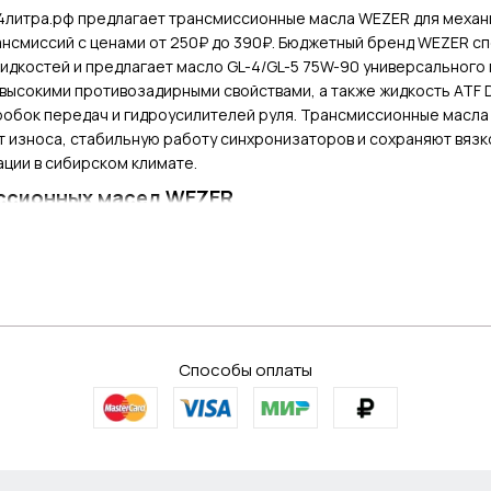
4литра.рф предлагает трансмиссионные масла WEZER для механ
ансмиссий с ценами от 250₽ до 390₽. Бюджетный бренд WEZER с
идкостей и предлагает масло GL-4/GL-5 75W-90 универсального
ысокими противозадирными свойствами, а также жидкость ATF Dex
робок передач и гидроусилителей руля. Трансмиссионные масл
 износа, стабильную работу синхронизаторов и сохраняют вязко
ции в сибирском климате.
ссионных масел WEZER
GL-5 75W-90 универсального применения для механических кор
войствами API GL-5 для гипоидных передач и одновременно соо
 формула обеспечивает легкое переключение передач при низки
очных коробках внедорожников. Жидкость WEZER ATF Dexron III 
шенные фрикционные характеристики и предотвращает рывки пр
одителей, а также используется для гидроусилителей руля и о
Способы оплаты
 фасовке 1л на розлив для экономичного долива или полной зам
 с самовывозом по адресу ул. Доватора, 11 или заказать достав
правильное масло с учетом типа трансмиссии и марки автомоби