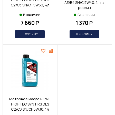
A3/B4 SN/C 5W40, 1л на
C2/C3 SN/CF 5W30, 4л
розлив
В наличии
В наличии
7 660
1 370
Р
Р
В КОРЗИНУ
В КОРЗИНУ
Моторное масло ROWE
HIGHTEC SYNT RS DLS
C2/C3 SN/CF 5W30, 1л