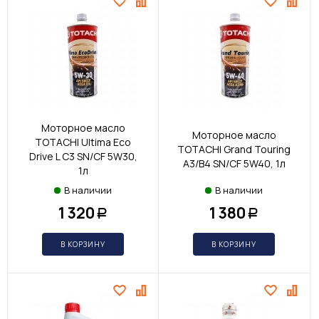
Моторное масло
Моторное масло
TOTACHI Ultima Eco
TOTACHI Grand Touring
Drive L С3 SN/CF 5W30,
A3/B4 SN/CF 5W40, 1л
1л
В наличии
В наличии
1 320
1 380
Р
Р
В КОРЗИНУ
В КОРЗИНУ