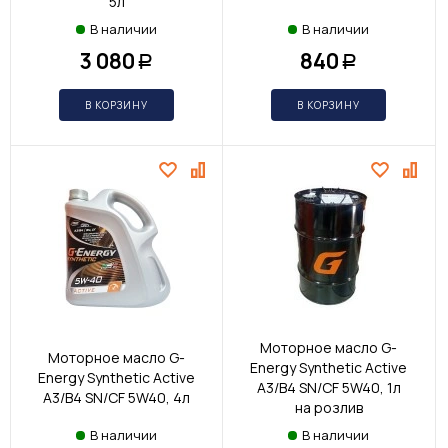
5л
В наличии
В наличии
3 080
840
Р
Р
В КОРЗИНУ
В КОРЗИНУ
Моторное масло G-
Моторное масло G-
Energy Synthetic Active
Energy Synthetic Active
A3/B4 SN/CF 5W40, 1л
A3/B4 SN/CF 5W40, 4л
на розлив
В наличии
В наличии