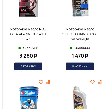
Моторное масло ROLF
Моторное масло
GT A3/B4 SN/CF 5W40,
ZEPRO TOURING SP GF-
4л
6A 5W30,1л
В наличии
В наличии
3 260
1 470
Р
Р
В КОРЗИНУ
В КОРЗИНУ