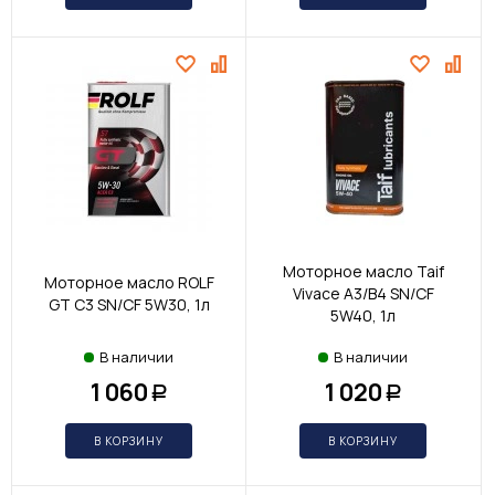
Моторное масло Taif
Моторное масло ROLF
Vivace A3/B4 SN/CF
GT С3 SN/CF 5W30, 1л
5W40, 1л
В наличии
В наличии
1 060
1 020
Р
Р
В КОРЗИНУ
В КОРЗИНУ