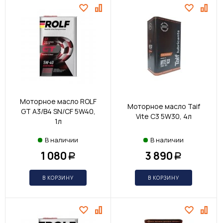
Моторное масло ROLF
Моторное масло Taif
GT A3/B4 SN/CF 5W40,
Vite С3 5W30, 4л
1л
В наличии
В наличии
1 080
3 890
Р
Р
В КОРЗИНУ
В КОРЗИНУ