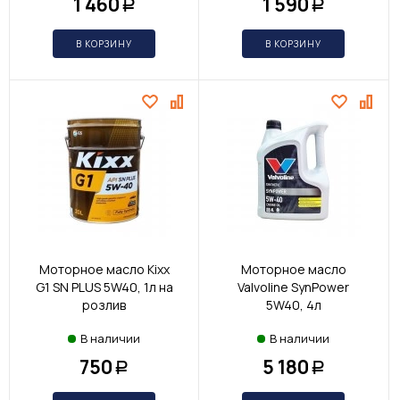
1 460
1 590
Р
Р
В КОРЗИНУ
В КОРЗИНУ
Моторное масло Kixx
Моторное масло
G1 SN PLUS 5W40, 1л на
Valvoline SynPower
розлив
5W40, 4л
В наличии
В наличии
750
5 180
Р
Р