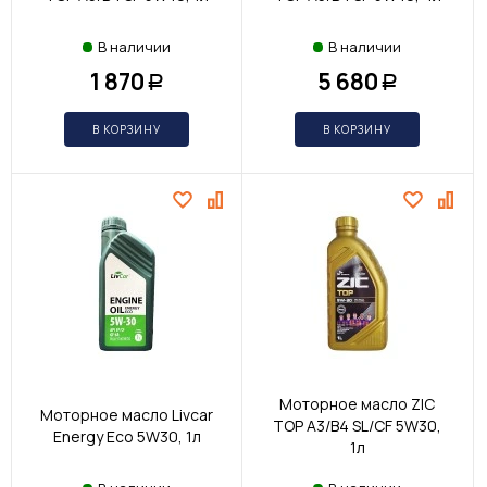
В наличии
В наличии
1 870
5 680
Р
Р
В КОРЗИНУ
В КОРЗИНУ
Моторное масло ZIC
Моторное масло Livcar
TOP A3/B4 SL/CF 5W30,
Energy Eco 5W30, 1л
1л