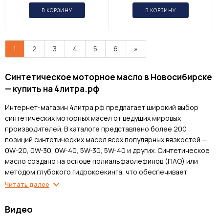
В КОРЗИНУ
В КОРЗИНУ
1
2
3
4
5
6
»
Синтетическое моторное масло в Новосибирске
— купить на 4литра.рф
Интернет-магазин 4литра.рф предлагает широкий выбор
синтетических моторных масел от ведущих мировых
производителей. В каталоге представлено более 200
позиций синтетических масел всех популярных вязкостей —
0W-20, 0W-30, 0W-40, 5W-30, 5W-40 и других. Синтетическое
масло создано на основе полиальфаолефинов (ПАО) или
методом глубокого гидрокрекинга, что обеспечивает
превосходные эксплуатационные характеристики при любых
Читать далее
температурах и нагрузках. Все масла сертифицированы,
поставляются напрямую от производителей с гарантией
Видео
оригинальности.