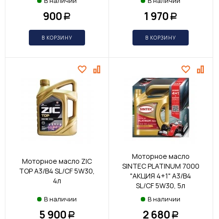
В наличии
В наличии
900
1 970
Р
Р
В КОРЗИНУ
В КОРЗИНУ
Моторное масло
Моторное масло ZIC
SINTEC PLATINUM 7000
TOP A3/B4 SL/CF 5W30,
"АКЦИЯ 4+1" A3/B4
4л
SL/CF 5W30, 5л
В наличии
В наличии
5 900
2 680
Р
Р