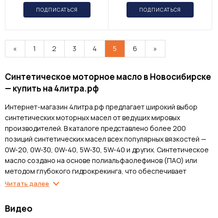
ПОДПИСАТЬСЯ
ПОДПИСАТЬСЯ
«
1
2
3
4
5
6
»
Синтетическое моторное масло в Новосибирске
— купить на 4литра.рф
Интернет-магазин 4литра.рф предлагает широкий выбор
синтетических моторных масел от ведущих мировых
производителей. В каталоге представлено более 200
позиций синтетических масел всех популярных вязкостей —
0W-20, 0W-30, 0W-40, 5W-30, 5W-40 и других. Синтетическое
масло создано на основе полиальфаолефинов (ПАО) или
методом глубокого гидрокрекинга, что обеспечивает
превосходные эксплуатационные характеристики при любых
Читать далее
температурах и нагрузках. Все масла сертифицированы,
поставляются напрямую от производителей с гарантией
Видео
оригинальности.