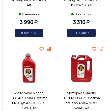
4л
6A 5W30, 4л
В наличии
В наличии
3 990
3 310
Р
Р
В КОРЗИНУ
В КОРЗИНУ
Моторное масло
Моторное масло
TOTACHI NIRO Optima
TOTACHI NIRO Optima
PRO Syn A3/B4 SL/CF
PRO Syn A3/B4 SL/CF
5W40, 1л
5W40, 4л