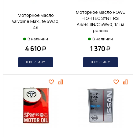
Моторное масло ROWE
Моторное масло
HIGHTEC SYNT RSi
Valvoline MaxLife 5W30,
A3/B4 SN/C 5W40, 1л на
4л
розлив
В наличии
В наличии
4 610
1 370
Р
Р
В КОРЗИНУ
В КОРЗИНУ