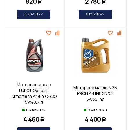
820
2 780
Р
Р
В КОРЗИНУ
В КОРЗИНУ
Моторное масло
Моторное масло NGN
LUKOIL Genesis
PROFI A-LINE SN/CF
Armortech A3/B4 CF/SQ
5W30, 4л
5W40, 4л
В наличии
В наличии
4 460
4 400
Р
Р