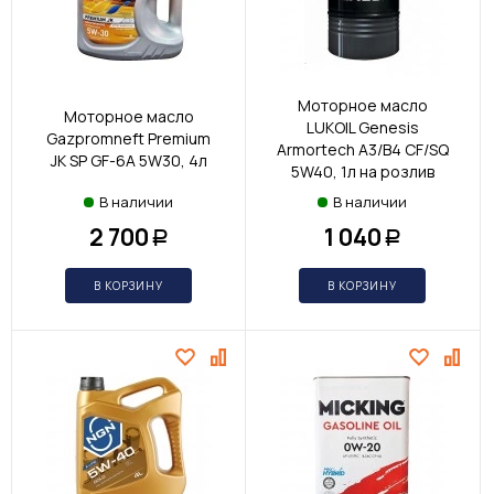
Моторное масло
Моторное масло
LUKOIL Genesis
Gazpromneft Premium
Armortech A3/B4 CF/SQ
JK SP GF-6A 5W30, 4л
5W40, 1л на розлив
В наличии
В наличии
2 700
1 040
Р
Р
В КОРЗИНУ
В КОРЗИНУ