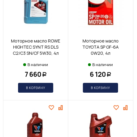
Моторное масло ROWE
Моторное масло
HIGHTEC SYNT RS DLS
TOYOTA SP GF-6А
C2/C3 SN/CF 5W30, 4л
0W20, 4л
В наличии
В наличии
7 660
6 120
Р
Р
В КОРЗИНУ
В КОРЗИНУ