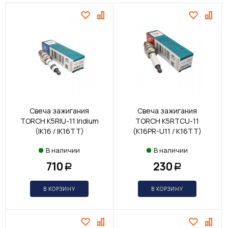
Свеча зажигания
Свеча зажигания
TORCH K5RIU-11 Iridium
TORCH K5RTCU-11
(IK16 / IK16TT)
(K16PR-U11 / K16TT)
В наличии
В наличии
710
230
Р
Р
В КОРЗИНУ
В КОРЗИНУ