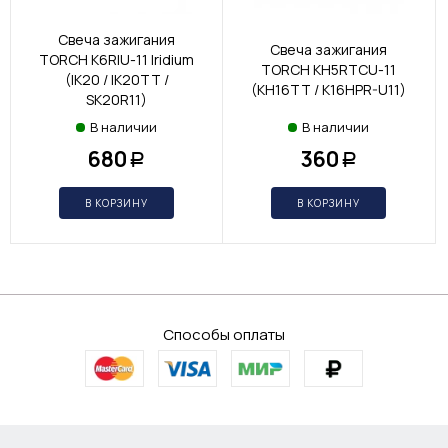
Свеча зажигания
Свеча зажигания
TORCH K6RIU-11 Iridium
TORCH KH5RTCU-11
(IK20 / IK20TT /
(KH16TT / K16HPR-U11)
SK20R11)
В наличии
В наличии
680
360
Р
Р
В КОРЗИНУ
В КОРЗИНУ
Способы оплаты