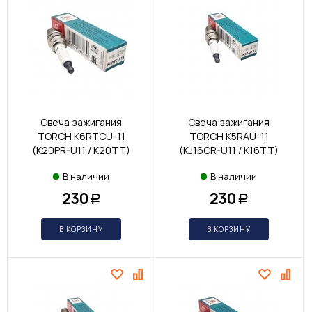
Свеча зажигания
Свеча зажигания
TORCH K6RTCU-11
TORCH K5RAU-11
(K20PR-U11 / K20TT)
(KJ16CR-U11 / K16TT)
В наличии
В наличии
230
230
Р
Р
В КОРЗИНУ
В КОРЗИНУ