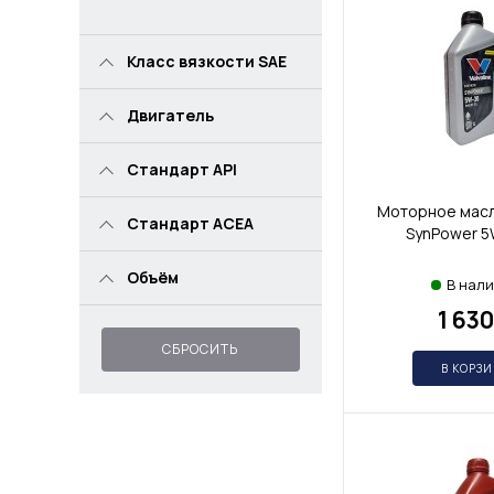
Класс вязкости SAE
Двигатель
Стандарт API
Моторное масло
Стандарт ACEA
SynPower 5
Объём
В нал
1 630
СБРОСИТЬ
В КОРЗ