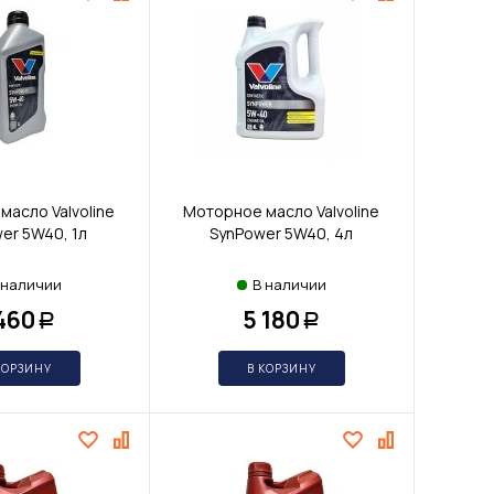
масло Valvoline
Моторное масло Valvoline
er 5W40, 1л
SynPower 5W40, 4л
 наличии
В наличии
 460
5 180
Р
Р
КОРЗИНУ
В КОРЗИНУ