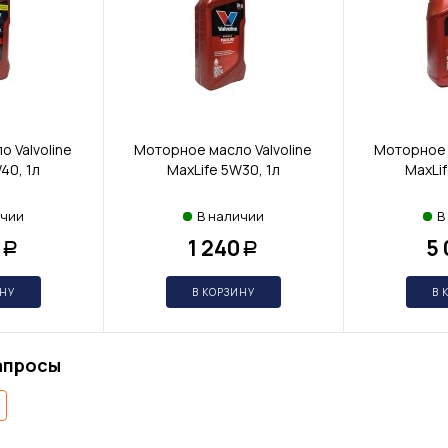
 Valvoline
Моторное масло Valvoline
Моторное 
40, 1л
MaxLife 5W30, 1л
MaxLi
ичии
В наличии
В
1 240
5
Р
Р
ИНУ
В КОРЗИНУ
В 
апросы