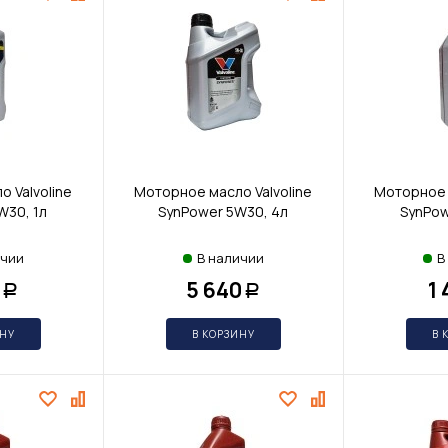
 Valvoline
Моторное масло Valvoline
Моторное 
W30, 1л
SynPower 5W30, 4л
SynPow
ичии
В наличии
В
5 640
1
Р
Р
ИНУ
В КОРЗИНУ
В 