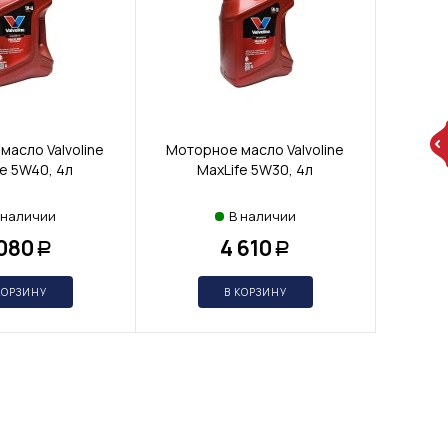
масло Valvoline
Моторное масло Valvoline
fe 5W40, 4л
MaxLife 5W30, 4л
 наличии
В наличии
 080
4 610
Р
Р
КОРЗИНУ
В КОРЗИНУ