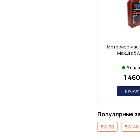
Моторное масло
MaxLife 5W
В нал
1 460
В КОРЗ
Популярные з
5W-30
5W-40