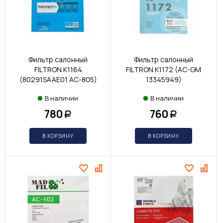
Фильтр салонный
Фильтр салонный
FILTRON K1164
FILTRON K1172 (AC-GM
(80291SAAE01 AC-805)
13345949)
В наличии
В наличии
780
760
Р
Р
В КОРЗИНУ
В КОРЗИНУ