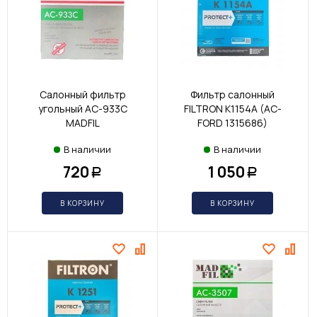
Салонный фильтр
Фильтр салонный
угольный AC-933С
FILTRON K1154A (AC-
MADFIL
FORD 1315686)
В наличии
В наличии
720
1 050
Р
Р
В КОРЗИНУ
В КОРЗИНУ