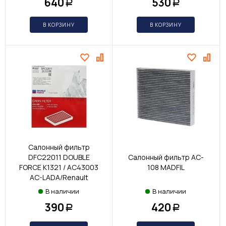
640
530
Р
Р
В КОРЗИНУ
В КОРЗИНУ
Салонный фильтр
DFC22011 DOUBLE
Салонный фильтр AC-
FORCE K1321 / AC43003
108 MADFIL
AC-LADA/Renault
В наличии
В наличии
390
420
Р
Р