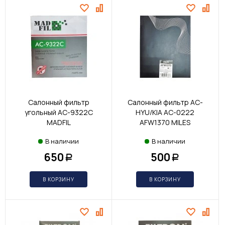
Салонный фильтр
Салонный фильтр AC-
угольный AC-9322C
HYU/KIA AC-0222
MADFIL
AFW1370 MILES
В наличии
В наличии
650
500
Р
Р
В КОРЗИНУ
В КОРЗИНУ