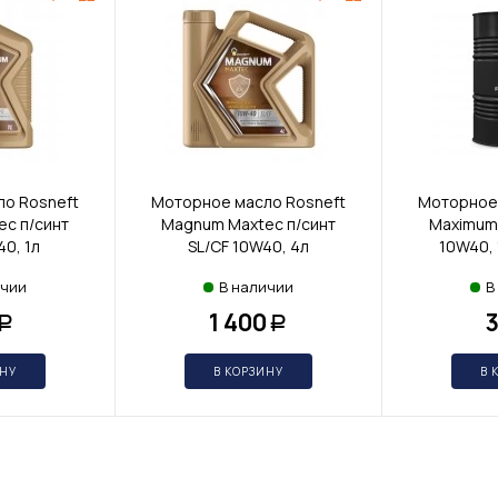
о Rosneft
Моторное масло Rosneft
Моторное 
c п/синт
Magnum Maxtec п/синт
Maximum 
40, 1л
SL/CF 10W40, 4л
10W40, 
ичии
В наличии
В
1 400
Р
Р
ИНУ
В КОРЗИНУ
В 