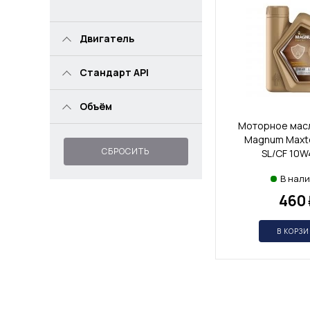
Двигатель
Стандарт API
Объём
Моторное масл
Magnum Maxte
СБРОСИТЬ
SL/CF 10W
В нал
460
В КОРЗ