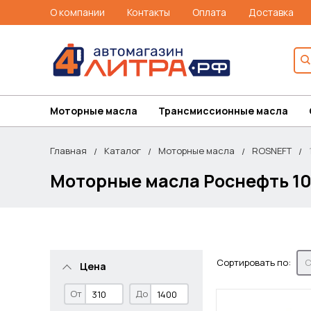
О компании
Контакты
Оплата
Доставка
Моторные масла
Трансмиссионные масла
Главная
Каталог
Моторные масла
ROSNEFT
Моторные масла Роснефть 1
Сортировать по:
С
Цена
От
До