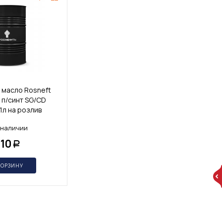
масло Rosneft
п/синт SG/CD
1л на розлив
 наличии
310
Р
КОРЗИНУ