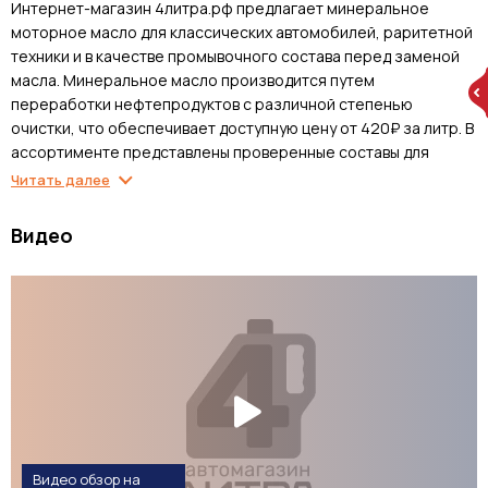
Интернет-магазин 4литра.рф предлагает минеральное
моторное масло для классических автомобилей, раритетной
техники и в качестве промывочного состава перед заменой
масла. Минеральное масло производится путем
переработки нефтепродуктов с различной степенью
очистки, что обеспечивает доступную цену от 420₽ за литр. В
ассортименте представлены проверенные составы для
двухтактных и четырехтактных двигателей, включая
Читать далее
специализированные масла для мототехники. Минеральная
основа подходит для автомобилей отечественного
Видео
производства старых годов выпуска, сельхозтехники и
промышленного оборудования с простыми конструкциями
двигателей.
Применение и особенности минеральных масел
Минеральное моторное масло рекомендуется для
двигателей с большим пробегом и увеличенными зазорами,
где синтетика может давать повышенный расход на угар.
Густая консистенция минеральной основы компенсирует
износ деталей и обеспечивает необходимую толщину
Видео обзор на