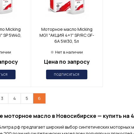
о Micking
Моторное масло Micking
" SP 5W40,
MG1 "АКЦИЯ 4+1" SP/RC GF-
6A 5W30, 5л
аличии
Нет в наличии
апросу
Цена по запросу
ТЬСЯ
ПОДПИСАТЬСЯ
3
4
5
6
 моторное масло в Новосибирске — купить на 
4литра.рф предлагает широкий выбор синтетических моторных ма
 200 позиций синтетических масел всех популярных вязкостей —