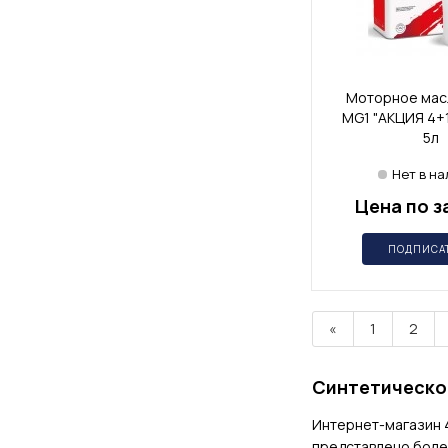
Моторное масл
MG1 "АКЦИЯ 4+1
5л
Нет в н
Цена по з
ПОДПИСА
«
1
2
Синтетическое
Интернет-магазин 
представлено более