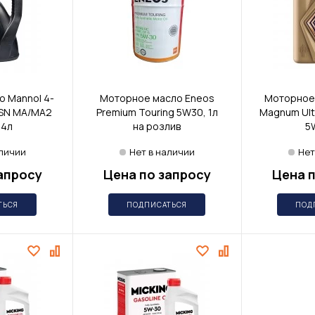
 Mannol 4-
Моторное масло Eneos
Моторное 
 SN MA/MA2
Premium Touring 5W30, 1л
Magnum Ult
 4л
на розлив
5
аличии
Нет в наличии
Нет
апросу
Цена по запросу
Цена п
ТЬСЯ
ПОДПИСАТЬСЯ
ПОД