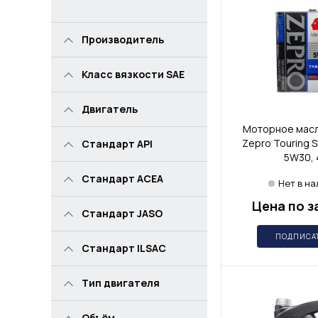
Производитель
Класс вязкости SAE
Двигатель
Моторное масл
Zepro Touring 
Стандарт API
5W30, 
Стандарт ACEA
Нет в н
Цена по з
Стандарт JASO
ПОДПИСА
Стандарт ILSAC
Тип двигателя
Объём