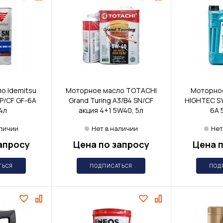
о Idemitsu
Моторное масло TOTACHI
Моторно
SP/CF GF-6A
Grand Turing A3/B4 SN/CF
HIGHTEC SY
4л
акция 4+1 5W40, 5л
6A 
аличии
Нет в наличии
Нет
апросу
Цена по запросу
Цена п
ТЬСЯ
ПОДПИСАТЬСЯ
ПОД