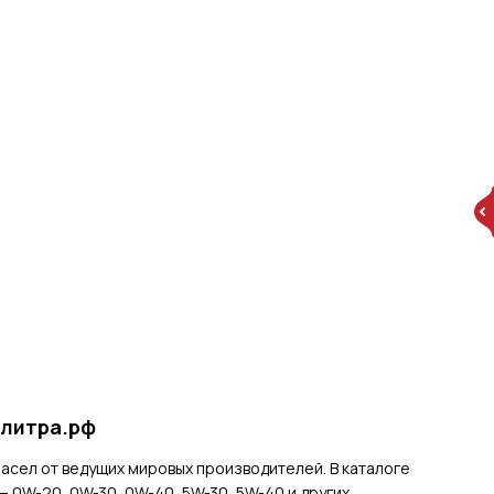
4литра.рф
сел от ведущих мировых производителей. В каталоге
 0W-20, 0W-30, 0W-40, 5W-30, 5W-40 и других.