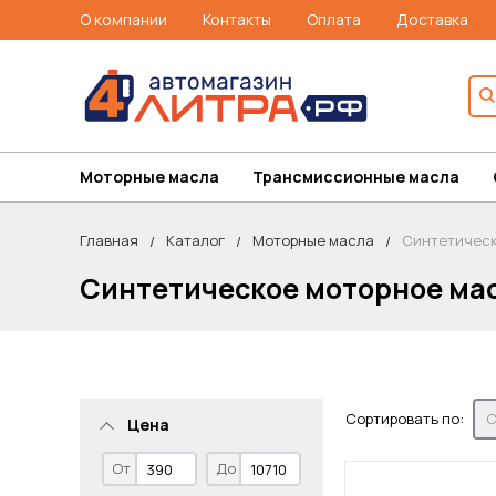
О компании
Контакты
Оплата
Доставка
Моторные масла
Трансмиссионные масла
Главная
Каталог
Моторные масла
Синтетичес
Синтетическое моторное ма
Сортировать по:
С
Цена
От
До