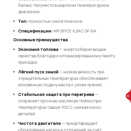
баланс текучести в широком температурном
диапазоне.
Тип:
полностью синтетическое.
Спецификации:
A
P
I
SP
/
CF
,
I
L
S
A
C
GF
‑6
A
.
Основные преимущества
Экономия топлива
— энергосберегающие
свойства благодаря оптимизированному пакету
присадок.
Лёгкий пуск зимой
— низкая вязкость при
отрицательных температурах обеспечивает
мгновенную подачу масла к узлам трения.
Стабильная защита при перегреве
—
сохраняет прочную масляную плёнку при
температурах свыше 100 C, снижая износ
деталей.
Чистота двигателя
— предотвращает
образование нагара и отложений за счёт