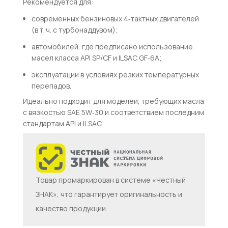
Рекомендуется для:
современных бензиновых 4‑тактных двигателей
(в т. ч. с турбонаддувом);
автомобилей, где предписано использование
масел класса
A
P
I
SP
/
CF
и
I
L
S
A
C
GF
‑6
A
;
эксплуатации в условиях резких температурных
перепадов.
Идеально подходит для моделей, требующих масла
с вязкостью
S
A
E
5
W
‑30
и соответствием последним
стандартам API и ILSAC.
Товар промаркирован в системе «Честный
ЗНАК», что гарантирует оригинальность и
качество продукции.