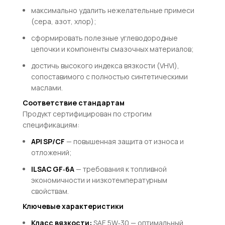
максимально удалить нежелательные примеси
(сера, азот, хлор);
сформировать полезные углеводородные
цепочки и компоненты смазочных материалов;
достичь высокого индекса вязкости (VHVI),
сопоставимого с полностью синтетическими
маслами.
Соответствие стандартам
Продукт сертифицирован по строгим
спецификациям:
API SP/CF
— повышенная защита от износа и
отложений;
ILSAC GF‑6A
— требования к топливной
экономичности и низкотемпературным
свойствам.
Ключевые характеристики
Класс вязкости:
S
A
E
5
W
‑30
— оптимальный