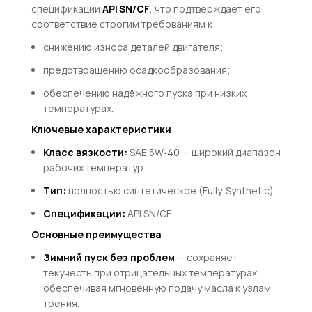
спецификации
API SN/CF
, что подтверждает его
соответствие строгим требованиям к:
снижению износа деталей двигателя;
предотвращению осадкообразования;
обеспечению надёжного пуска при низких
температурах.
Ключевые характеристики
Класс вязкости:
S
A
E
5
W
‑40
— широкий диапазон
рабочих температур.
Тип:
полностью синтетическое (
F
u
ll
y
‑
S
y
n
t
h
e
t
i
c
).
Спецификации:
A
P
I
SN
/
CF
.
Основные преимущества
Зимний пуск без проблем
— сохраняет
текучесть при отрицательных температурах,
обеспечивая мгновенную подачу масла к узлам
трения.