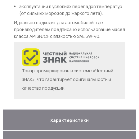
эксплуатации в условиях перепадов температур
(от сильных морозов до жаркого лета).
Идеально подходит для автомобилей, где
производителем предписано использование масел
класса
A
P
I
SN
/
CF
с вязкостью
S
A
E
5
W
‑40
.
Товар промаркирован в системе «Честный
ЗНАК», что гарантирует оригинальность и
качество продукции.
Характеристики