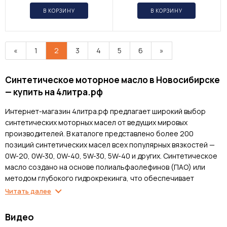
В КОРЗИНУ
В КОРЗИНУ
«
1
2
3
4
5
6
»
Синтетическое моторное масло в Новосибирске
— купить на 4литра.рф
Интернет-магазин 4литра.рф предлагает широкий выбор
синтетических моторных масел от ведущих мировых
производителей. В каталоге представлено более 200
позиций синтетических масел всех популярных вязкостей —
0W-20, 0W-30, 0W-40, 5W-30, 5W-40 и других. Синтетическое
масло создано на основе полиальфаолефинов (ПАО) или
методом глубокого гидрокрекинга, что обеспечивает
превосходные эксплуатационные характеристики при любых
Читать далее
температурах и нагрузках. Все масла сертифицированы,
поставляются напрямую от производителей с гарантией
Видео
оригинальности.