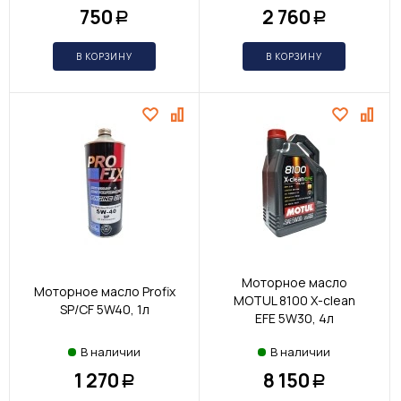
750
2 760
Р
Р
В КОРЗИНУ
В КОРЗИНУ
Моторное масло
Моторное масло Profix
MOTUL 8100 X-clean
SP/CF 5W40, 1л
EFE 5W30, 4л
В наличии
В наличии
1 270
8 150
Р
Р