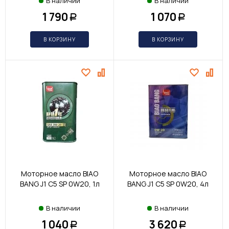
В наличии
В наличии
1 790
1 070
Р
Р
В КОРЗИНУ
В КОРЗИНУ
Моторное масло BIAO
Моторное масло BIAO
BANG J1 С5 SP 0W20, 1л
BANG J1 С5 SP 0W20, 4л
В наличии
В наличии
1 040
3 620
Р
Р