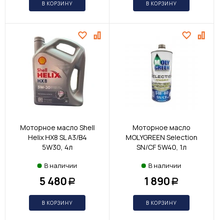
В КОРЗИНУ
В КОРЗИНУ
Моторное масло Shell
Моторное масло
Helix HX8 SL A3/B4
MOLYGREEN Selection
5W30, 4л
SN/CF 5W40, 1л
В наличии
В наличии
5 480
1 890
Р
Р
В КОРЗИНУ
В КОРЗИНУ