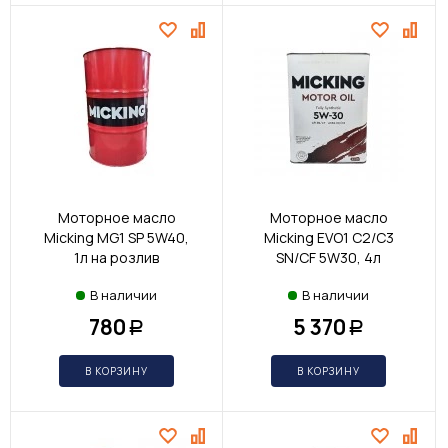
Моторное масло
Моторное масло
Micking MG1 SP 5W40,
Micking EVO1 C2/C3
1л на розлив
SN/CF 5W30, 4л
В наличии
В наличии
780
5 370
Р
Р
В КОРЗИНУ
В КОРЗИНУ