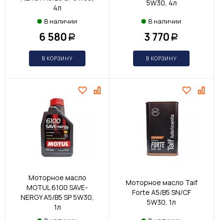
5W30, 4л
4л
В наличии
В наличии
6 580
3 770
Р
Р
В КОРЗИНУ
В КОРЗИНУ
Моторное масло
Моторное масло Taif
MOTUL 6100 SAVE-
Forte A5/B5 SN/CF
NERGY A5/B5 SP 5W30,
5W30, 1л
1л