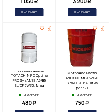
1 050
3 200
Р
Р
В КОРЗИНУ
В КОРЗИНУ
Моторное масло
Моторное масло
TOTACHI NIRO Optima
MICKING MG1 5W30
PRO Syn A1/B1, A5/B5
SP/RC GF-6A, 1л на
SL/CF 5W30, 1л на
розлив
розлив
В наличии
В наличии
480
750
Р
Р