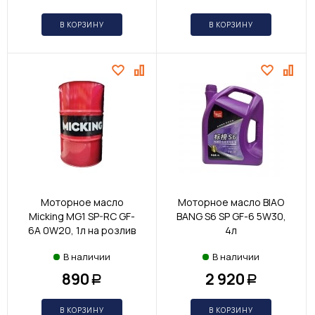
В КОРЗИНУ
В КОРЗИНУ
Моторное масло
Моторное масло BIAO
Micking MG1 SP-RC GF-
BANG S6 SP GF-6 5W30,
6A 0W20, 1л на розлив
4л
В наличии
В наличии
890
2 920
Р
Р
В КОРЗИНУ
В КОРЗИНУ