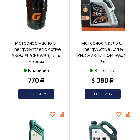
Моторное масло G-
Моторное масло G-
Energy Synthetic Active
Energy Active A3/B4
A3/B4 SL/CF 5W30, 1л на
SN/CF АКЦИЯ 4+1 5W40,
розлив
5л
В наличии
В наличии
770
3 080
Р
Р
В КОРЗИНУ
В КОРЗИНУ