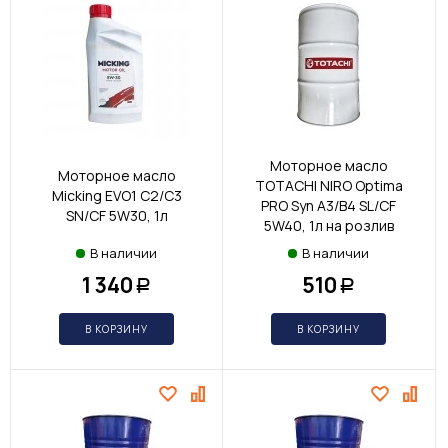
Моторное масло
Моторное масло
TOTACHI NIRO Optima
Micking EVO1 C2/C3
PRO Syn A3/B4 SL/CF
SN/CF 5W30, 1л
5W40, 1л на розлив
В наличии
В наличии
1 340
510
Р
Р
В КОРЗИНУ
В КОРЗИНУ