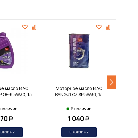
е масло BIAO
Моторное масло BIAO
Мот
P GF-6 5W30, 1л
BANG J1 C3 SP 5W30, 1л
BANG
 наличии
В наличии
770
1 040
Р
Р
КОРЗИНУ
В КОРЗИНУ