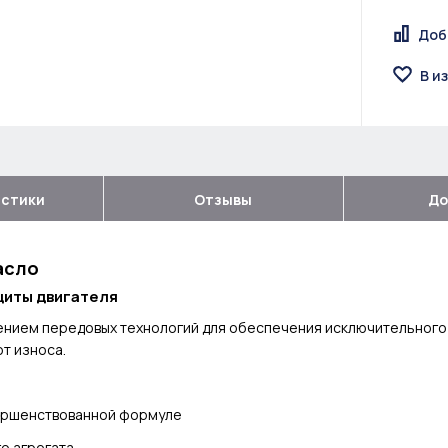
Доб
В и
истики
Отзывы
До
асло
щиты двигателя
нием передовых технологий для обеспечения исключительного 
т износа.
ершенствованной формуле
о агрегата