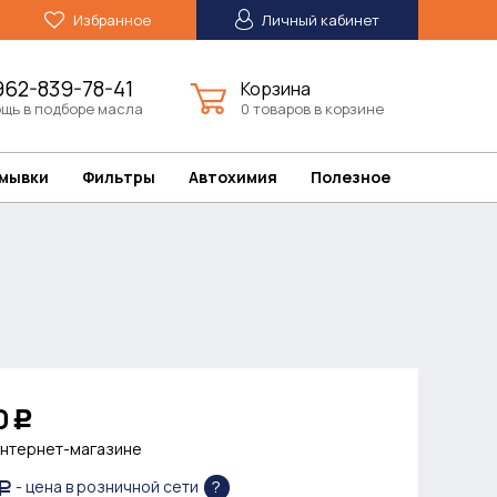
Избранное
Личный кабинет
962-839-78-41
Корзина
щь в подборе масла
0 товаров в корзине
омывки
Фильтры
Автохимия
Полезное
0
Р
интернет-магазине
?
- цена в розничной сети
Р