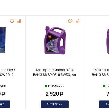
сло BIAO
Моторное масло BIAO
Моторно
 0W20, 4л
BANG S6 SP GF-6 5W30, 4л
BANG S6 S
ичии
В наличии
В
0
2 920
Р
Р
ИНУ
В КОРЗИНУ
В 