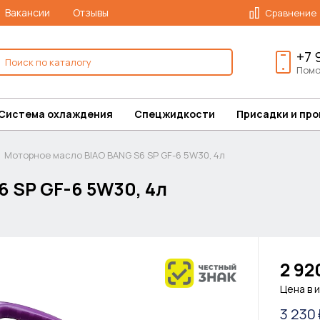
Вакансии
Отзывы
Сравнение
+7 
Помо
Система охлаждения
Спецжидкости
Присадки и пр
Моторное масло BIAO BANG S6 SP GF-6 5W30, 4л
 SP GF-6 5W30, 4л
2 92
Цена в 
3 230