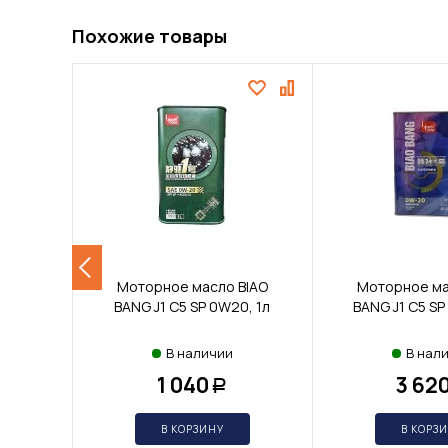
Похожие товары
Моторное масло BIAO
Моторное ма
BANG J1 С5 SP 0W20, 1л
BANG J1 С5 SP
В наличии
В нал
1 040
3 62
Р
В КОРЗИНУ
В КОРЗ