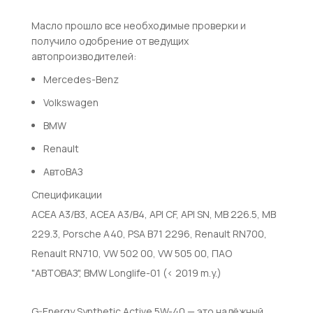
Масло прошло все необходимые проверки и
получило одобрение от ведущих
автопроизводителей:
Mercedes-Benz
Volkswagen
BMW
Renault
АвтоВАЗ
Спецификации
ACEA A3/B3, ACEA A3/B4, API CF, API SN, MB 226.5, MB
229.3, Porsche A40, PSA B71 2296, Renault RN700,
Renault RN710, VW 502 00, VW 505 00, ПАО
"АВТОВАЗ", BMW Longlife-01 (< 2019 m.y.)
G-Energy Synthetic Active 5W-40 — это надёжный