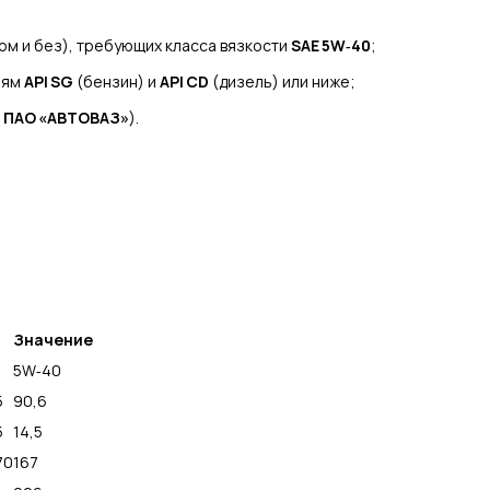
ом и без), требующих класса вязкости
SAE 5W‑40
;
ням
API SG
(бензин) и
API CD
(дизель) или ниже;
я
ПАО «АВТОВАЗ»
).
Значение
5W‑40
5
90,6
5
14,5
70
167