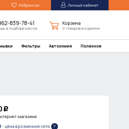
Избранное
Личный кабинет
962-839-78-41
Корзина
щь в подборе масла
0 товаров в корзине
омывки
Фильтры
Автохимия
Полезное
0
Р
интернет-магазине
?
- цена в розничной сети
Р