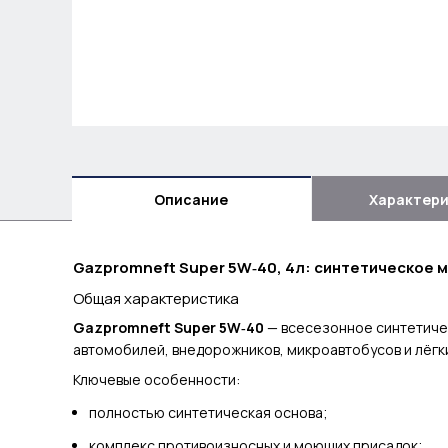
Описание
Характер
Gazpromneft Super 5W‑40, 4л: синтетическое 
Общая характеристика
Gazpromneft Super 5W‑40
— всесезонное синтетичес
автомобилей, внедорожников, микроавтобусов и лёгк
Ключевые особенности:
полностью синтетическая основа;
комплекс противоизносных и моющих присадок;