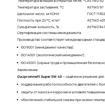
Температура вспышки в открытом тигле, °C
ASTM D 92
Температура застывания, °C
ASTM D 97
Щелочное число, мг KOH/г
ГОСТ 1136
Плотность при 20 °C, кг/м³
ASTM D 40
Сульфатная зольность, %
ASTM D 84
Сертификация системы менеджмента
Производство соответствует международным станда
ISO 9001 (менеджмент качества);
ISO 14001 (экологический менеджмент);
ISO 45001 (охрана труда и промышленная безопасно
Заключение
Gazpromneft Super 5W‑40
— надёжное решение для:
поддержания работоспособности двигателей с бо
защиты от износа и коррозии в условиях повышенны
обеспечения стабильной смазки при низких темпер