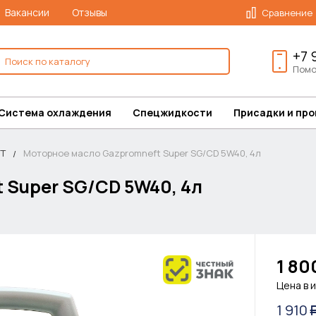
Вакансии
Отзывы
Сравнение
+7 
Помо
Система охлаждения
Спецжидкости
Присадки и пр
T
Моторное масло Gazpromneft Super SG/CD 5W40, 4л
 Super SG/CD 5W40, 4л
1 80
Цена в 
1 910