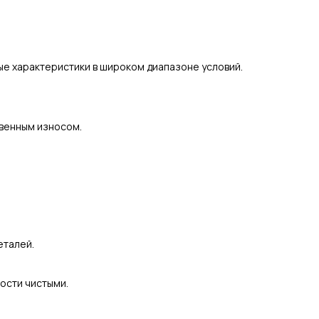
ые характеристики в широком диапазоне условий.
твенным износом.
еталей.
ости чистыми.