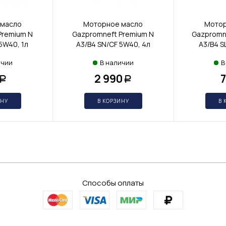
 масло
Моторное масло
Мотор
Premium N
Gazpromneft Premium N
Gazpromn
5W40, 1л
A3/B4 SN/CF 5W40, 4л
A3/B4 S
ичии
В наличии
В
2 990
Р
Р
ИНУ
В КОРЗИНУ
В 
Способы оплаты