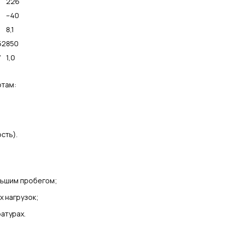
226
–40
2
8,1
52
850
7
1,0
ртам:
сть).
льшим пробегом;
х нагрузок;
атурах.