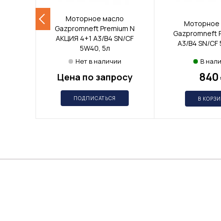
Моторное масло
Моторное
Gazpromneft Premium N
Gazpromneft 
АКЦИЯ 4+1 A3/B4 SN/CF
A3/B4 SN/CF 
5W40, 5л
Нет в наличии
В нал
840
Цена по запросу
ПОДПИСАТЬСЯ
В КОРЗ