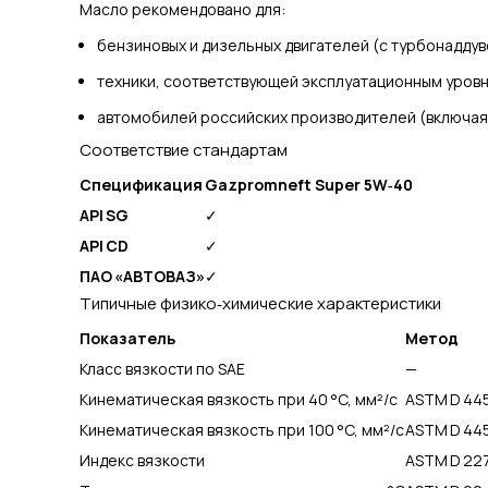
Масло рекомендовано для:
бензиновых и дизельных двигателей (с турбонаддув
техники, соответствующей эксплуатационным уров
автомобилей российских производителей (включа
Соответствие стандартам
Спецификация
Gazpromneft Super 5W‑40
API SG
✓
API CD
✓
ПАО «АВТОВАЗ»
✓
Типичные физико‑химические характеристики
Показатель
Метод
Класс вязкости по SAE
—
Кинематическая вязкость при 40 °C, мм²/с
ASTM D 44
Кинематическая вязкость при 100 °C, мм²/с
ASTM D 44
Индекс вязкости
ASTM D 22