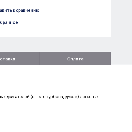
авить к сравнению
збранное
ставка
Оплата
двигателей (в т. ч. с турбонаддувом) легковых