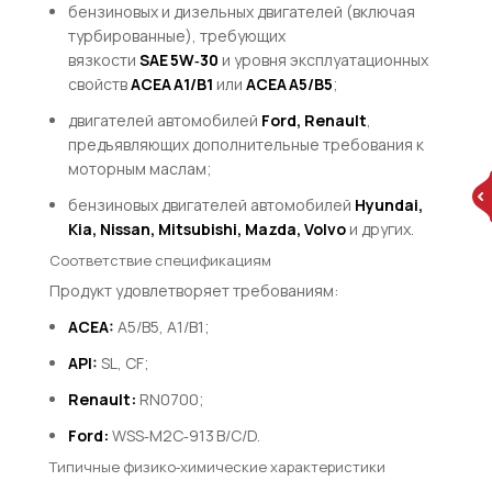
бензиновых и дизельных двигателей (включая
турбированные), требующих
вязкости
SAE 5W‑30
и уровня эксплуатационных
свойств
ACEA A1/B1
или
ACEA A5/B5
;
двигателей автомобилей
Ford, Renault
,
предъявляющих дополнительные требования к
моторным маслам;
бензиновых двигателей автомобилей
Hyundai,
Kia, Nissan, Mitsubishi, Mazda, Volvo
и других.
Соответствие спецификациям
Продукт удовлетворяет требованиям:
ACEA:
A5/B5, A1/B1;
API:
SL, CF;
Renault:
RN0700;
Ford:
WSS‑M2C‑913 B/C/D.
Типичные физико‑химические характеристики