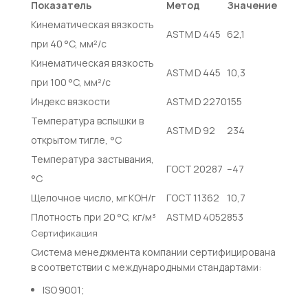
Показатель
Метод
Значение
Кинематическая вязкость
ASTM D 445
62,1
при 40 °C, мм²/с
Кинематическая вязкость
ASTM D 445
10,3
при 100 °C, мм²/с
Индекс вязкости
ASTM D 2270
155
Температура вспышки в
ASTM D 92
234
открытом тигле, °C
Температура застывания,
ГОСТ 20287
–47
°C
Щелочное число, мг KOH/г
ГОСТ 11362
10,7
Плотность при 20 °C, кг/м³
ASTM D 4052
853
Сертификация
Система менеджмента компании сертифицирована
в соответствии с международными стандартами:
ISO 9001;