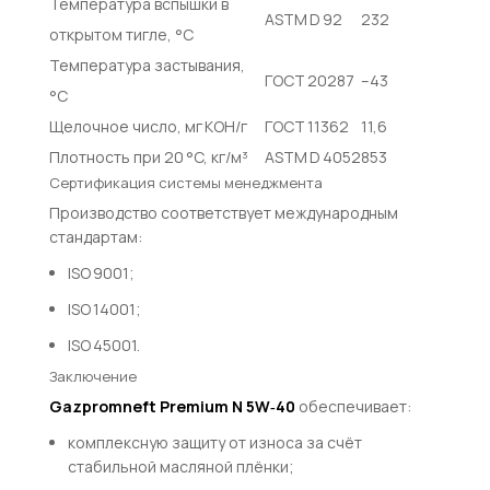
Температура вспышки в
ASTM D 92
232
открытом тигле, °C
Температура застывания,
ГОСТ 20287
–43
°C
Щелочное число, мг KOH/г
ГОСТ 11362
11,6
Плотность при 20 °C, кг/м³
ASTM D 4052
853
Сертификация системы менеджмента
Производство соответствует международным
стандартам:
ISO 9001;
ISO 14001;
ISO 45001.
Заключение
Gazpromneft Premium N 5W‑40
обеспечивает:
комплексную защиту от износа за счёт
стабильной масляной плёнки;