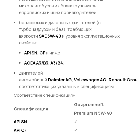
микроавтобусов и лёгких грузовиков
европейских и иных производителей;
бензиновых и дизельных двигателей (с
турбонаддувом и без), требующих
вязкости
SAE 5W‑40
и уровня эксплуатационных
свойств:
API SN
,
CF
и ниже;
ACEA A3/B3
,
A3/B4
;
двигателей
автомобилей
Daimler AG
,
Volkswagen AG
,
Renault Gro
соответствующих указанным спецификациям.
Соответствие спецификациям
Gazpromneft
Спецификация
Premium N 5W‑40
API SN
✓
API CF
✓