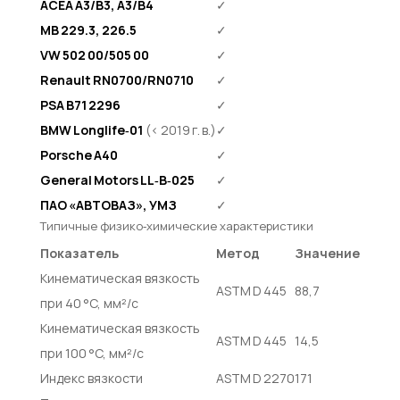
ACEA A3/B3, A3/B4
✓
MB 229.3, 226.5
✓
VW 502 00/505 00
✓
Renault RN0700/RN0710
✓
PSA B71 2296
✓
BMW Longlife‑01
(< 2019 г. в.)
✓
Porsche A40
✓
General Motors LL‑B‑025
✓
ПАО «АВТОВАЗ», УМЗ
✓
Типичные физико‑химические характеристики
Показатель
Метод
Значение
Кинематическая вязкость
ASTM D 445
88,7
при 40 °C, мм²/с
Кинематическая вязкость
ASTM D 445
14,5
при 100 °C, мм²/с
Индекс вязкости
ASTM D 2270
171