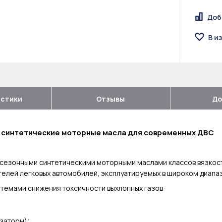
Доб
В и
истики
Отзывы
До
ю синтетические моторные масла для современных ДВС
сезонными синтетическими моторными маслами классов вязкос
елей легковых автомобилей, эксплуатируемых в широком диапаз
темами снижения токсичности выхлопных газов:
заторы);