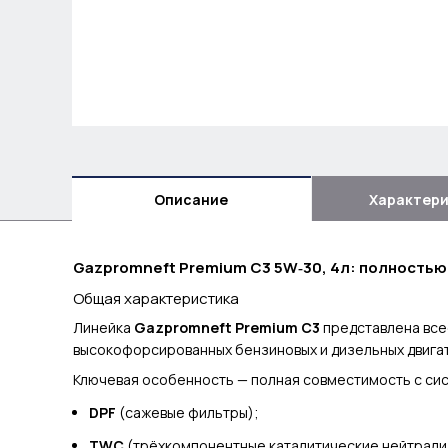
Описание
Характер
Gazpromneft Premium C3 5W‑30, 4л: полность
Общая характеристика
Линейка
Gazpromneft Premium C3
представлена все
высокофорсированных бензиновых и дизельных двигат
Ключевая особенность — полная совместимость с сис
DPF
(сажевые фильтры);
TWC
(трёхкомпонентные каталитические нейтрали