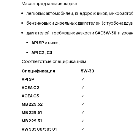
Масла предназначены для:
легковых автомобилей, внедорожников, микроавтоб
бензиновых и дизельных двигателей (с турбонаддув
двигателей, требующих вязкости
SAE 5W‑30
и уровн
API SP
и ниже;
API C2, C3
Соответствие спецификациям
Спецификация
5W‑30
API SP
✓
ACEA C2
✓
ACEA C3
✓
MB 229.52
✓
MB 229.51
✓
MB 229.31
✓
VW 505 00/505 01
✓