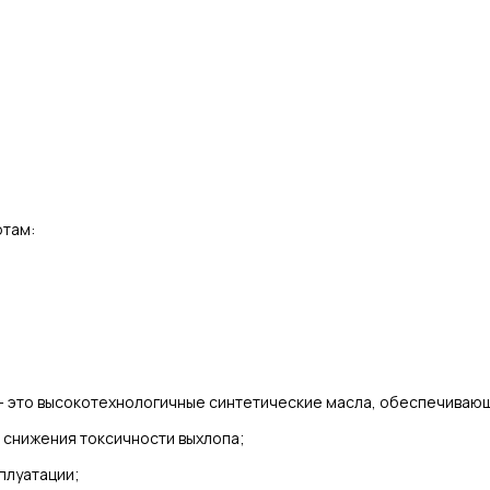
ртам:
 это высокотехнологичные синтетические масла, обеспечиваю
снижения токсичности выхлопа;
плуатации;