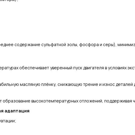
еднее содержание сульфатной золы, фосфора и серы), миними
ратурах обеспечивает уверенный пуск двигателя в условиях эк
ильную масляную плёнку, снижающую трение и износ деталей д
 образование высокотемпературных отложений, поддерживая чи
ая адаптация
уатации;