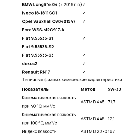
BMW Longlife‑04
(< 2019 г. в.)
✓
Iveco 18‑1811 SC1
✓
Opel‑Vauxhall OV0401547
✓
Ford WSS‑M2C917‑A
Fiat 9.55535‑S1
✓
Fiat 9.55535‑S2
Fiat 9.55535‑S3
✓
dexos2
✓
Renault RN17
✓
Типичные физико‑химические характеристики
Показатель
Метод
5W‑30
Кинематическая вязкость
ASTM D 445
71,7
при 40 °C, мм²/с
Кинематическая вязкость
ASTM D 445
12,1
при 100 °C, мм²/с
Индекс вязкости
ASTM D 2270
167