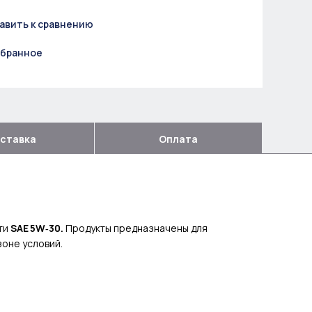
авить к сравнению
збранное
ставка
Оплата
ти
SAE 5W‑30.
Продукты предназначены для
оне условий.