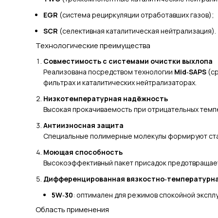
EGR
(система рециркуляции отработавших газов);
SCR
(селективная каталитическая нейтрализация).
Технологические преимущества
Совместимость с системами очистки выхлопа
Реализована посредством технологии
Mid‑SAPS
(ср
фильтрах и каталитических нейтрализаторах.
Низкотемпературная надёжность
Высокая прокачиваемость при отрицательных темпе
Антиизносная защита
Специальные полимерные молекулы формируют стаб
Моющая способность
Высокоэффективный пакет присадок предотвращает
Дифференцированная вязкостно‑температурн
5W‑30
: оптимален для режимов спокойной экспл
Область применения