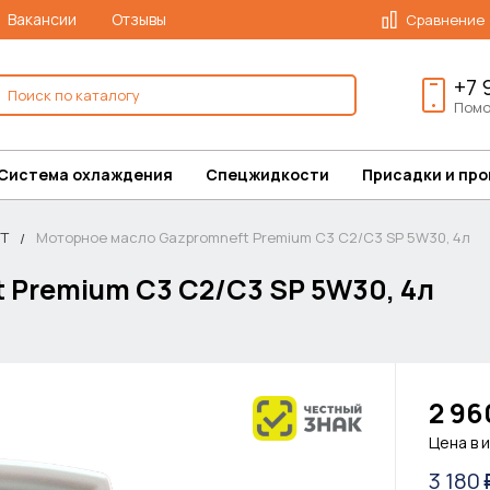
Вакансии
Отзывы
Сравнение
+7 
Помо
Система охлаждения
Спецжидкости
Присадки и пр
T
Моторное масло Gazpromneft Premium C3 C2/C3 SP 5W30, 4л
 Premium C3 C2/C3 SP 5W30, 4л
2 96
Цена в 
3 180