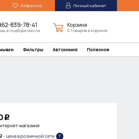
Избранное
Личный кабинет
962-839-78-41
Корзина
щь в подборе масла
0 товаров в корзине
омывки
Фильтры
Автохимия
Полезное
0
Р
интернет-магазине
?
- цена в розничной сети
Р