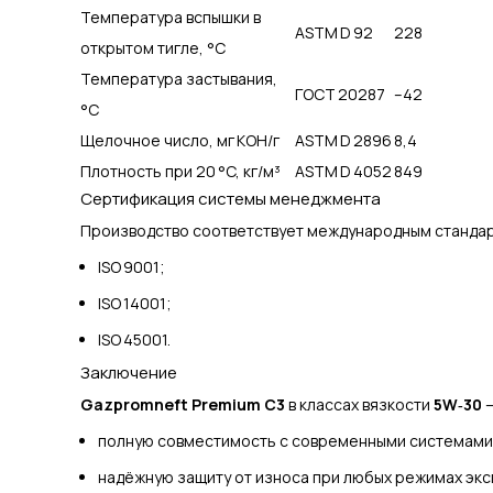
Температура вспышки в
ASTM D 92
228
открытом тигле, °C
Температура застывания,
ГОСТ 20287
–42
°C
Щелочное число, мг KOH/г
ASTM D 2896
8,4
Плотность при 20 °C, кг/м³
ASTM D 4052
849
Сертификация системы менеджмента
Производство соответствует международным станда
ISO 9001;
ISO 14001;
ISO 45001.
Заключение
Gazpromneft Premium C3
в классах вязкости
5W‑30
—
полную совместимость с современными системами 
надёжную защиту от износа при любых режимах экс