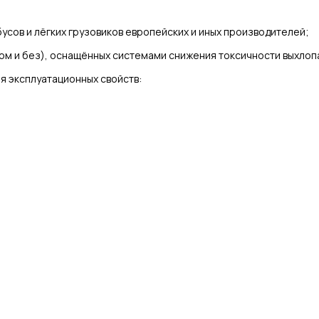
усов и лёгких грузовиков европейских и иных производителей;
ом и без), оснащённых системами снижения токсичности выхлопа 
я эксплуатационных свойств: