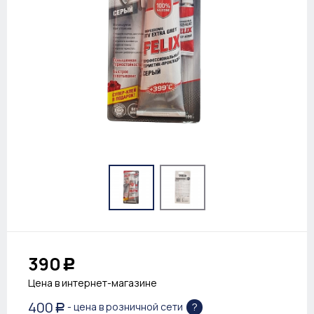
390
Р
Цена в интернет-магазине
400
?
- цена в розничной сети
Р