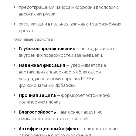
предотвращения износа и коррозии в условиях
высоких нагрузок;
эксплуатации в пыльных, влажных и загрязнённых
средах.
Ключевые свойства
Глубокое проникновение
— легко достигает
внутренних поверхностей звеньев цепи.
Надёжная фиксация
— удерживается на
вертикальных поверхностях благодаря
ультрадисперсному порошку PTFE и
функциональным добавкам.
Прочная защита
— формирует устойчивую
полимерную плёнку.
Влагостойкость
— вытесняет воду и не
смывается при контакте с влагой.
Антифрикционный эффект
— снижает трение
даже в режиме сухого скольжения.