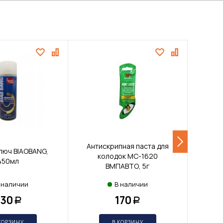
Антискрипная паста для
люч BIAOBANG,
колодок MC-1620
выс
450мл
ВМПАВТО, 5г
синяя
 наличии
В наличии
330
170
Р
Р
КОРЗИНУ
В КОРЗИНУ