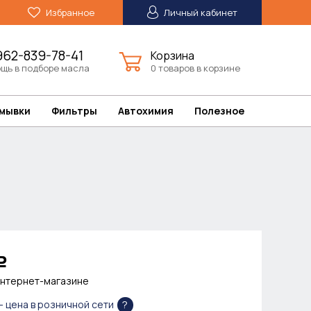
Избранное
Личный кабинет
962-839-78-41
Корзина
щь в подборе масла
0 товаров в корзине
омывки
Фильтры
Автохимия
Полезное
Р
интернет-магазине
?
- цена в розничной сети