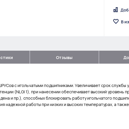
Доб
В и
истики
Отзывы
До
ШРУСов с игольчатыми подшипниками. Увеличивает срок службы 
тенции (NLGI 1), при нанесении обеспечивает высокий уровень 
дена и пр.), способных блокировать работу игольчатого подшип
 надежной работы при низких и высоких температурах, а также 