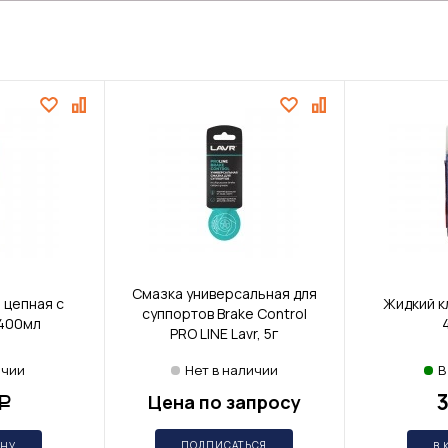
Смазка универсальная для
 цепная с
Жидкий к
суппортов Brake Control
 400мл
PRO LINE Lavr, 5г
ичии
Нет в наличии
В
Цена по запросу
Р
ПОДПИСАТЬСЯ
ИНУ
В 