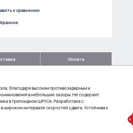
авить к сравнению
збранное
ставка
Оплата
узла, благодаря высоким противозадирным и
проникновения в небольшие зазоры. Не содержит
ника в трипоидном ШРУСе. Разработана с
в широком интервале скоростей сдвига. Устойчива к