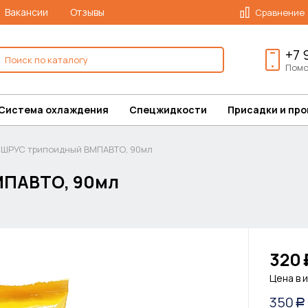
Вакансии
Отзывы
Сравнение
+7 
Помо
Система охлаждения
Спецжидкости
Присадки и пр
 ШРУС трипоидный ВМПАВТО, 90мл
МПАВТО, 90мл
320
Цена в 
350
Р