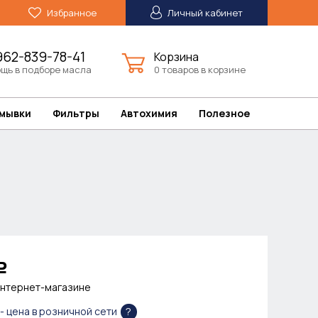
Избранное
Личный кабинет
962-839-78-41
Корзина
щь в подборе масла
0 товаров в корзине
омывки
Фильтры
Автохимия
Полезное
Р
интернет-магазине
?
- цена в розничной сети