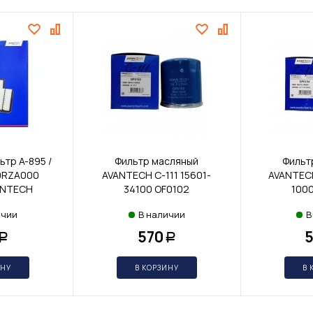
тр A-895 /
Фильтр масляный
Фильт
0RZA000
AVANTECH C-111 15601-
AVANTECH
ANTECH
34100 OF0102
100
ичии
В наличии
В
570
Р
Р
ИНУ
В КОРЗИНУ
В 