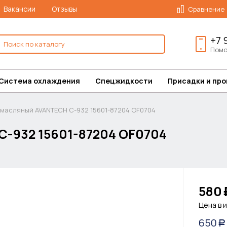
Вакансии
Отзывы
Сравнение
+7 
Помо
Система охлаждения
Спецжидкости
Присадки и пр
 масляный AVANTECH C-932 15601-87204 OF0704
-932 15601-87204 OF0704
580
Цена в 
650
Р