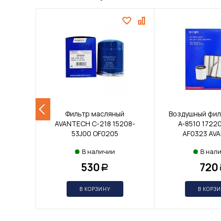
Фильтр масляный
Воздушный филь
AVANTECH C-218 15208-
A-8510 1722
53J00 OF0205
AF0323 AV
В наличии
В нал
530
720
Р
В КОРЗИНУ
В КОРЗ