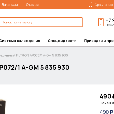
Вакансии
Отзывы
Сравнение
+7 
Помо
Система охлаждения
Спецжидкости
Присадки и пр
здушный FILTRON AP072/1 A-GM 5 835 930
072/1 A-GM 5 835 930
490
Цена в 
490
Р