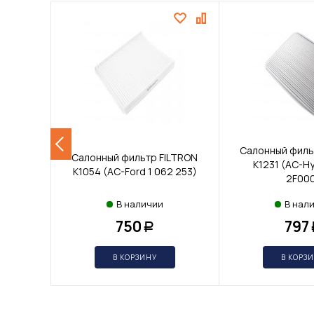
Салонный филь
Салонный фильтр FILTRON
K1231 (AC-Hy
K1054 (AC-Ford 1 062 253)
2F00
В наличии
В нал
750
797
Р
В КОРЗИНУ
В КОРЗ