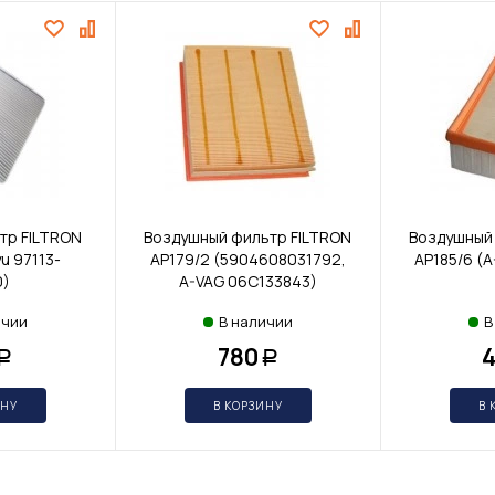
тр FILTRON
Воздушный фильтр FILTRON
Воздушный
u 97113-
AP179/2 (5904608031792,
AP185/6 (A
0)
A-VAG 06C133843)
ичии
В наличии
В
780
Р
Р
ИНУ
В КОРЗИНУ
В 