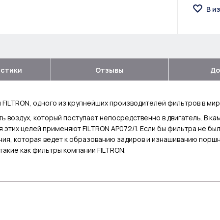
В и
истики
Отзывы
До
 FILTRON, одного из крупнейших производителей фильтров в мир
ь воздух, который поступает непосредственно в двигатель. В ка
ля этих целей применяют FILTRON AP072/1. Если бы фильтра не бы
ания, которая ведет к образованию задиров и изнашиванию поршн
такие как фильтры компании FILTRON.