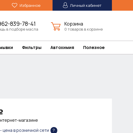
Избранное
Личный кабинет
962-839-78-41
Корзина
щь в подборе масла
0 товаров в корзине
омывки
Фильтры
Автохимия
Полезное
Р
интернет-магазине
?
- цена в розничной сети