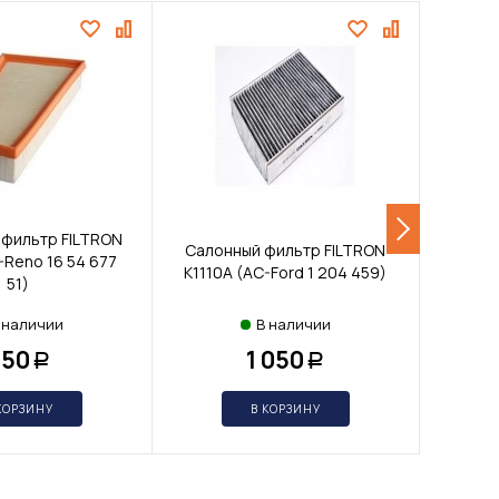
 фильтр FILTRON
Салонный фильтр FILTRON
Салон
-Reno 16 54 677
K1110A (AC-Ford 1 204 459)
K1
51)
 наличии
В наличии
450
1 050
Р
Р
КОРЗИНУ
В КОРЗИНУ