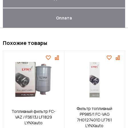
Оплата
Похожие товары
Фильтр топливный
Топливный фильтр FC-
PP985/1 FC-VAG
VAZ / FS613J LF1829
7H0127401D LF761
LYNXauto
LYNXauto