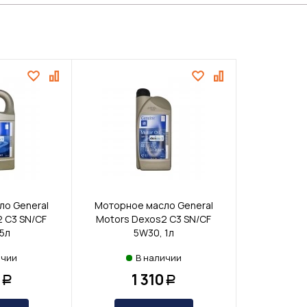
о General
Моторное масло General
 С3 SN/CF
Motors Dexos2 С3 SN/CF
5л
5W30, 1л
ичии
В наличии
1 310
Р
Р