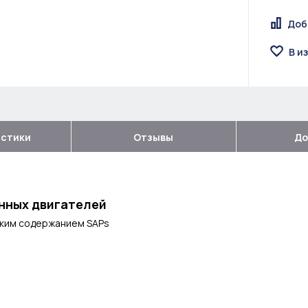
Доб
В и
истики
Отзывы
До
нных двигателей
зким содержанием SAPs