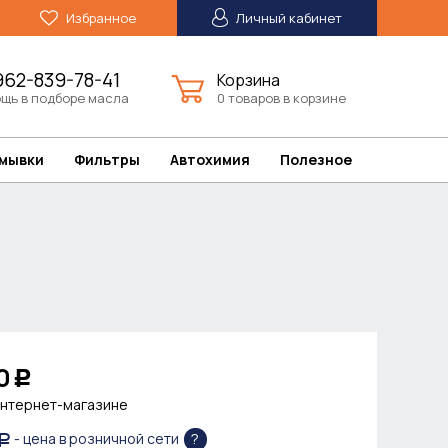
Избранное
Личный кабинет
962-839-78-41
Корзина
щь в подборе масла
0 товаров в корзине
омывки
Фильтры
Автохимия
Полезное
0
Р
интернет-магазине
?
- цена в розничной сети
Р