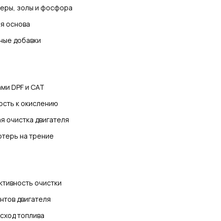
еры, золы и фосфора
я основа
ные добавки
ми DPF и CAT
ость к окислению
я очистка двигателя
терь на трение
тивность очистки
нтов двигателя
сход топлива