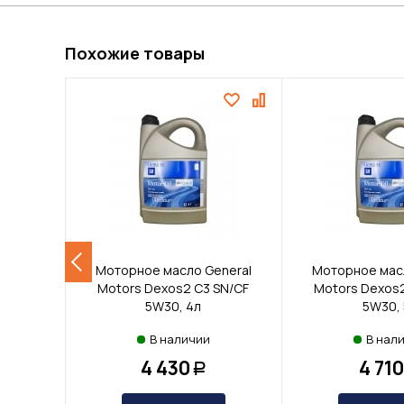
Похожие товары
Моторное масло General
Моторное масл
Motors Dexos2 С3 SN/CF
Motors Dexos2
5W30, 4л
5W30, 
В наличии
В нал
4 430
4 710
Р