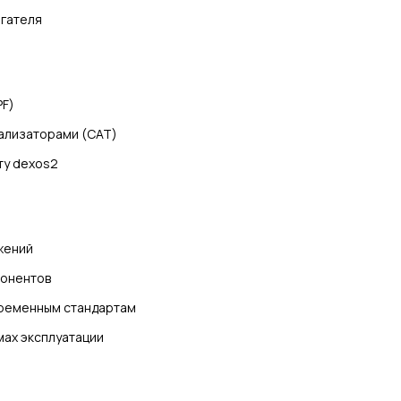
игателя
PF)
ализаторами (CAT)
ту dexos2
жений
понентов
ременным стандартам
мах эксплуатации