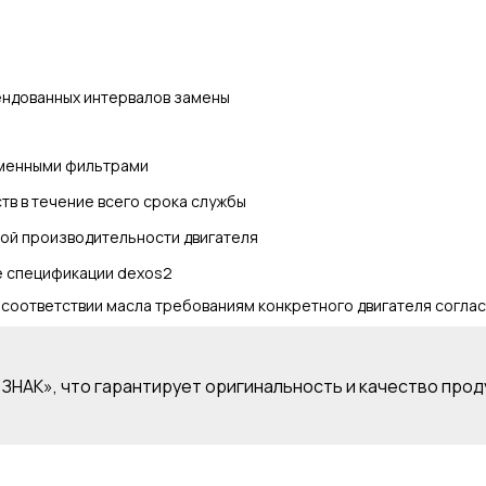
е
ндованных интервалов замены
менными фильтрами
тв в течение всего срока службы
й производительности двигателя
е спецификации dexos2
оответствии масла требованиям конкретного двигателя соглас
ЗНАК», что гарантирует оригинальность и качество прод