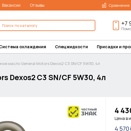
Вакансии
Отзывы
Сравнение
+7 
Помо
Система охлаждения
Спецжидкости
Присадки и пр
ное масло General Motors Dexos2 С3 SN/CF 5W30, 4л
rs Dexos2 С3 SN/CF 5W30, 4л
4 43
Цена в 
4 570