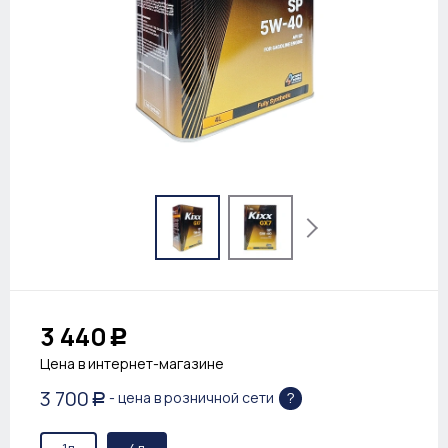
3 440
Р
Цена в интернет-магазине
3 700
?
- цена в розничной сети
Р
1л
4л