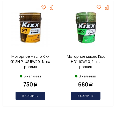
Моторное масло Kixx
Моторное масло Kixx
G1 SN PLUS 5W40, 1л на
HD1 10W40, 1л на
розлив
розлив
В наличии
В наличии
750
680
Р
Р
В КОРЗИНУ
В КОРЗИНУ