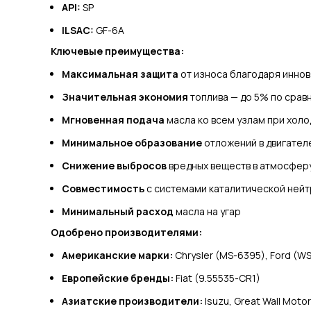
API:
SP
ILSAC:
GF-6A
Ключевые преимущества:
Максимальная защита
от износа благодаря инно
Значительная экономия
топлива — до 5% по сра
Мгновенная подача
масла ко всем узлам при хол
Минимальное образование
отложений в двигател
Снижение выбросов
вредных веществ в атмосфер
Совместимость
с системами каталитической ней
Минимальный расход
масла на угар
Одобрено производителями:
Американские марки:
Chrysler (MS-6395), Ford (
Европейские бренды:
Fiat (9.55535-CR1)
Азиатские производители:
Isuzu, Great Wall Motor