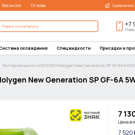
Вакансии
Отзывы
Сравнение
+7 
Помо
Система охлаждения
Спецжидкости
Присадки и пр
Моторное масло LIQUI MOLY Molygen New Generation SP GF-6A 5W30,
olygen New Generation SP GF-6A 5W
7 13
Цена в 
7 520