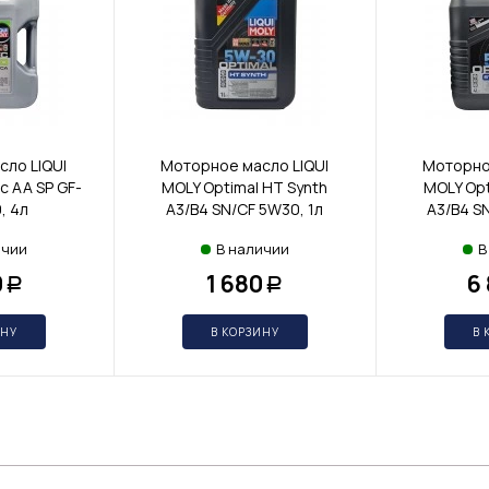
ло LIQUI
Моторное масло LIQUI
Моторно
c AA SP GF-
MOLY Optimal HT Synth
MOLY Opt
, 4л
A3/B4 SN/CF 5W30, 1л
A3/B4 S
ичии
В наличии
В
0
1 680
6
Р
Р
ИНУ
В КОРЗИНУ
В 