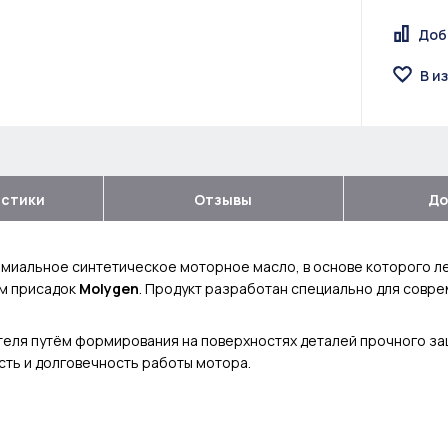
Доб
В и
истики
Отзывы
До
миальное синтетическое моторное масло, в основе которого л
ом присадок
Molygen
. Продукт разработан специально для совре
еля путём формирования на поверхностях деталей прочного за
ть и долговечность работы мотора.