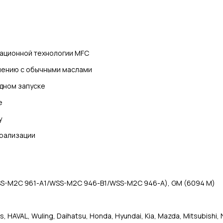
вационной технологии MFC
внению с обычными маслами
одном запуске
е
у
трализации
WSS-M2C 961-A1/WSS-M2C 946-B1/WSS-M2C 946-A), GM (6094 M)
s, HAVAL, Wuling, Daihatsu, Honda, Hyundai, Kia, Mazda, Mitsubishi, 