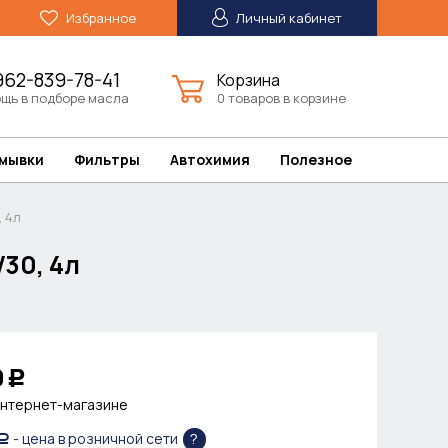
Избранное
Личный кабинет
962-839-78-41
Корзина
щь в подборе масла
0 товаров в корзине
омывки
Фильтры
Автохимия
Полезное
 4л
30, 4л
0
Р
интернет-магазине
?
- цена в розничной сети
Р