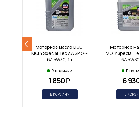
Моторное масло LIQUI
Моторное мас
MOLY Special Tec AA SP GF-
MOLY Special Te
6A 5W30, 1л
6A 5W30
В наличии
В нал
1 850
6 93
Р
В КОРЗИНУ
В КОРЗ