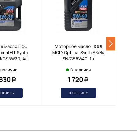
е масло LIQUI
Моторное масло LIQUI
Мот
imal HT Synth
MOLY Optimal Synth A3/B4
MOLY 
N/CF 5W30, 4л
SN/CF 5W40, 1л
 наличии
В наличии
 830
1 720
Р
Р
КОРЗИНУ
В КОРЗИНУ