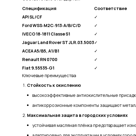
Спецификация
Соответствие
API SL/CF
✓
Ford WSS‑M2C‑913‑A/B/C/D
✓
IVECO 18‑1811 Classe S1
✓
Jaguar Land Rover ST JLR.03.5003
✓
ACEA A5/B5, A1/B1
✓
Renault RN 0700
✓
Fiat 9.55535‑G1
✓
Ключевые преимущества
Стойкость к окислению
высокоэффективные антиокислительные присадк
антикоррозионные компоненты защищают металли
Максимальная защита в городских условиях
устойчивая масляная плёнка предотвращает изно
адаптировано для эксплуатации в условиях горо