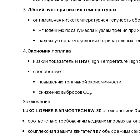
Лёгкий пуск при низких температурах
оптимальная низкотемпературная текучесть обе
мгновенную подачу масла к узлам трения при 
надёжную смазку в условиях отрицательных те
Экономия топлива
низкий показатель
HTHS
(High Temperature High 
способствует:
повышению топливной экономичности;
снижению выбросов CO₂.
Заключение
LUKOIL GENESIS ARMORTECH 5W‑30
с технологией
Du
соответствие требованиям ведущих мировых автоп
комплексная защита двигателя в любых режимах эк