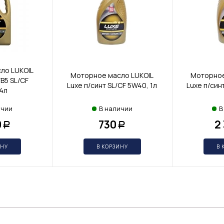
ло LUKOIL
Моторное масло LUKOIL
Моторное
/B5 SL/CF
Luxe п/синт SL/CF 5W40, 1л
Luxe п/син
4л
ичии
В наличии
В
0
730
2
Р
Р
ИНУ
В КОРЗИНУ
В 