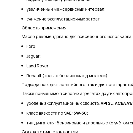
увеличенный межсервисный интервал;
снижение эксплуатационных затрат.
Область применения
Масло рекомендовано для всесезонного использовани
Ford;
Jaguar;
Land Rover;
Renault (только бензиновые двигатели).
Подходит как для гарантийного, так и для постгарант
Также применимо в силовых агрегатах других автопр
уровень эксплуатационных свойств:
API SL
,
ACEA A1/
класс вязкости по SAE:
5W‑30
;
тип двигателя: бензиновые и дизельные (с учётом 
Соответствие стандартам