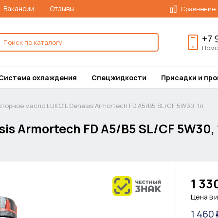
Вакансии
Отзывы
Сравнение
+7 
Помо
Система охлаждения
Спецжидкости
Присадки и пр
торное масло LUKOIL Genesis Armortech FD A5/B5 SL/CF 5W30, 1л
is Armortech FD A5/B5 SL/CF 5W30, 
1 33
Цена в 
1 460