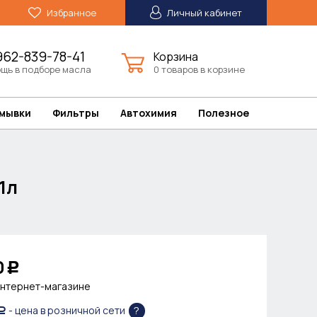
Избранное
Личный кабинет
962-839-78-41
Корзина
щь в подборе масла
0 товаров в корзине
омывки
Фильтры
Автохимия
Полезное
1л
0
Р
интернет-магазине
?
- цена в розничной сети
Р