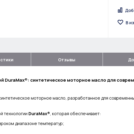
Доб
В и
истики
Отзывы
До
ей DuraMax®: синтетическое моторное масло для совре
интетическое моторное масло, разработанное для современных
й технологии
DuraMax®
, которая обеспечивает:
широком диапазоне температур;