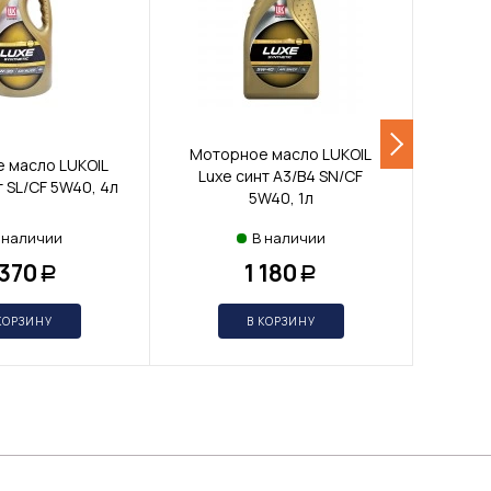
Моторное масло LUKOIL
Мото
 масло LUKOIL
Luxe синт A3/B4 SN/CF
Lux
т SL/CF 5W40, 4л
5W40, 1л
 наличии
В наличии
 370
1 180
Р
Р
КОРЗИНУ
В КОРЗИНУ