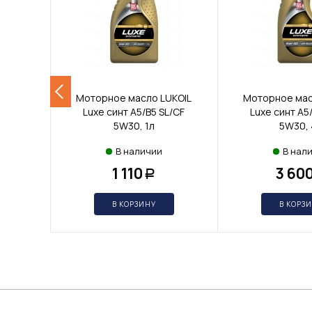
Моторное масло LUKOIL
Моторное мас
Luxe синт A5/B5 SL/CF
Luxe синт A5
5W30, 1л
5W30, 
В наличии
В нал
1 110
3 60
Р
В КОРЗИНУ
В КОРЗ