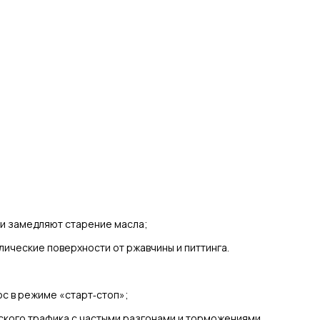
и замедляют старение масла;
ческие поверхности от ржавчины и питтинга.
с в режиме «старт‑стоп»;
дского трафика с частыми разгонами и торможениями.