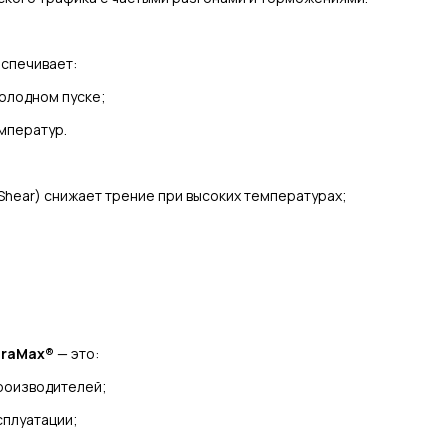
спечивает:
холодном пуске;
мператур.
Shear) снижает трение при высоких температурах;
raMax®
— это:
роизводителей;
сплуатации;