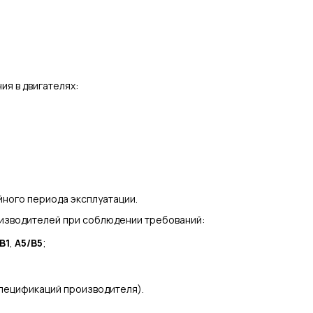
я в двигателях:
ийного периода эксплуатации.
оизводителей при соблюдении требований:
B1
,
A5/B5
;
спецификаций производителя).