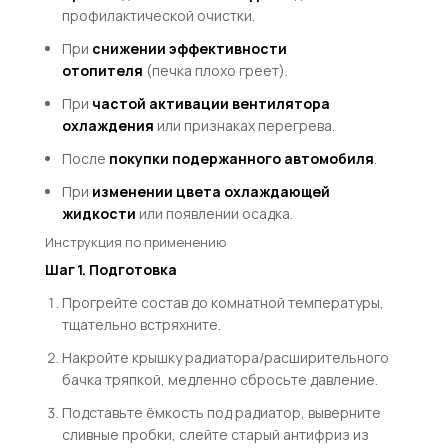
профилактической очистки.
При
снижении эффективности
отопителя
(печка плохо греет).
При
частой активации вентилятора
охлаждения
или признаках перегрева.
После
покупки подержанного автомобиля
.
При
изменении цвета охлаждающей
жидкости
или появлении осадка.
Инструкция по применению
Шаг 1. Подготовка
Прогрейте состав до комнатной температуры,
тщательно встряхните.
Накройте крышку радиатора/расширительного
бачка тряпкой, медленно сбросьте давление.
Подставьте ёмкость под радиатор, выверните
сливные пробки, слейте старый антифриз из