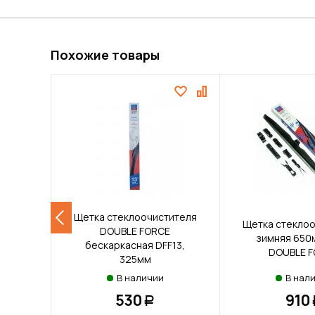
Похожие товары
Щетка стеклоочистителя
Щетка стеклоо
DOUBLE FORCE
зимняя 650м
бескаркасная DFF13,
DOUBLE 
325мм
В наличии
В нал
530
910
Р