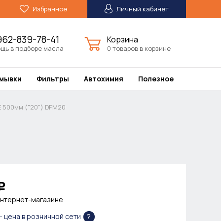
Избранное
Личный кабинет
962-839-78-41
Корзина
щь в подборе масла
0 товаров в корзине
омывки
Фильтры
Автохимия
Полезное
500мм ("20") DFM20
Р
интернет-магазине
?
- цена в розничной сети