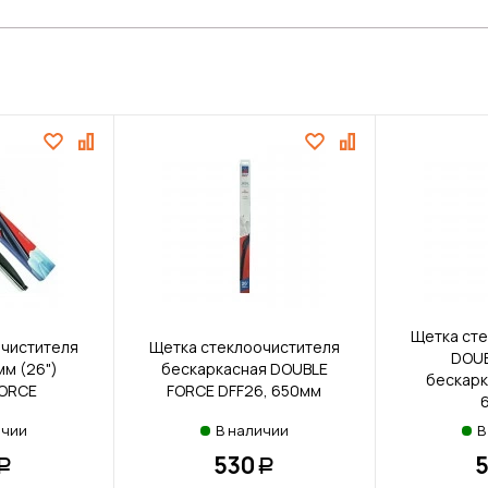
Щетка ст
чистителя
Щетка стеклоочистителя
DOUB
м (26")
бескаркасная DOUBLE
бескарк
FORCE
FORCE DFF26, 650мм
ичии
В наличии
В
530
Р
Р