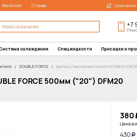
Вакансии
Отзывы
Сравнение
+7 
Помо
Система охлаждения
Спецжидкости
Присадки и пр
ителя
DOUBLE FORCE
Щетка стеклоочистителя DOUBLE FORCE 
BLE FORCE 500мм ("20") DFM20
380
Цена в 
430
Р