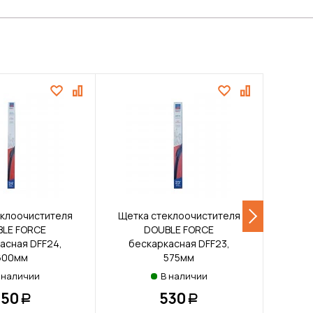
еклоочистителя
Щетка стеклоочистителя
Щетк
LE FORCE
DOUBLE FORCE
асная DFF24,
бескаркасная DFF23,
бес
600мм
575мм
 наличии
В наличии
550
530
Р
Р