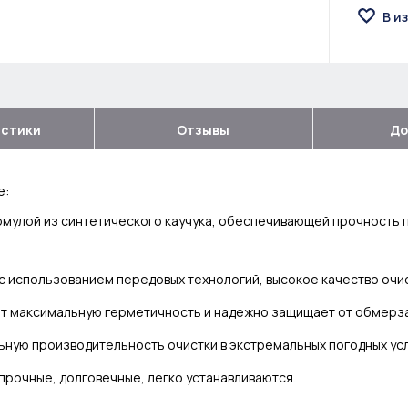
В и
истики
Отзывы
До
e:
рмулой из синтетического каучука, обеспечивающей прочность 
с использованием передовых технологий, высокое качество очи
ет максимальную герметичность и надежно защищает от обмерз
ьную производительность очистки в экстремальных погодных ус
прочные, долговечные, легко устанавливаются.