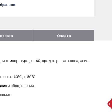
збранное
ставка
Оплата
при температуре до -40, предотвращает попадание
стки от -40℃ до 80℃.
ания и обледенения.
ловиях.