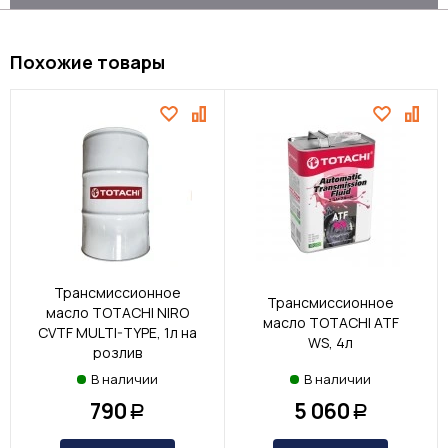
Похожие товары
Трансмиссионное
Трансмиссионное
масло TOTACHI NIRO
масло TOTACHI ATF
CVTF MULTI-TYPE, 1л на
WS, 4л
розлив
В наличии
В наличии
790
5 060
Р
Р