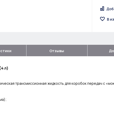
Доб
В и
истики
Отзывы
До
4 л)
ическая трансмиссионная жидкость для коробок передач с «мо
ма);