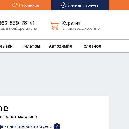
Избранное
Личный кабинет
962-839-78-41
Корзина
щь в подборе масла
0 товаров в корзине
омывки
Фильтры
Автохимия
Полезное
0
Р
интернет-магазине
?
- цена в розничной сети
Р