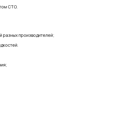
том СТО.
й разных производителей;
дкостей.
ния;