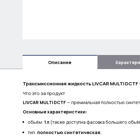
Описание
Характер
Трансмиссионная жидкость LIVCAR MULTI DCTF (
Что это за продукт
LIVCAR MULTI DCTF
— премиальная полностью синтет
Основные характеристики:
объём:
1 л
(также доступна фасовка большего объё
тип:
полностью синтетическая
;