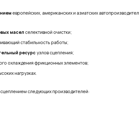
ением
европейских, американских и азиатских автопроизводител
овых масел
селективной очистки;
чивающий стабильность работы;
тельный ресурс
узлов сцепления;
ого охлаждения фрикционных элементов;
ысоких нагрузках.
 сцеплением следующих производителей: