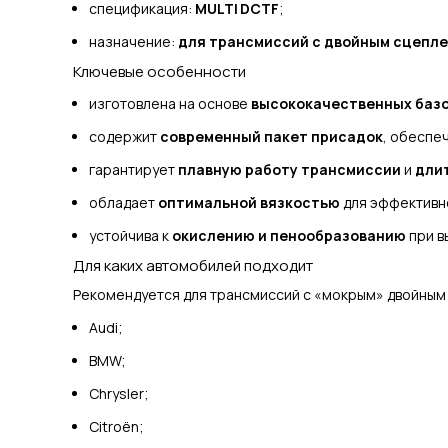
спецификация:
MULTI DCTF
;
назначение:
для трансмиссий с двойным сцепл
Ключевые особенности
изготовлена на основе
высококачественных баз
содержит
современный пакет присадок
, обеспе
гарантирует
плавную работу трансмиссии
и
дли
обладает
оптимальной вязкостью
для эффективн
устойчива к
окислению и пенообразованию
при в
Для каких автомобилей подходит
Рекомендуется для трансмиссий с «мокрым» двойным
Audi;
BMW;
Chrysler;
Citroën;