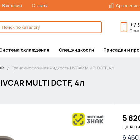
Вакансии
Отзывы
Сравнение
+7 
Помо
Система охлаждения
Спецжидкости
Присадки и пр
AR
Трансмиссионная жидкость LIVCAR MULTI DCTF, 4л
IVCAR MULTI DCTF, 4л
5 82
Цена в 
6 460