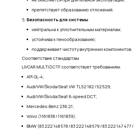
препятствует образованию отложений.
Безопасность для системы
нейтральна к уплотнительным материалам;
устойчива к пенообразованию;
поддерживает чистоту внутренних компонентов.
Соответствие стандартам
LIVCAR MULTI DCTF соответствует требованиям:
API GL‑4;
Audi/VW/Škoda/Seat VW TL 52 182 / 52 529;
Audi/VW/Škoda/Seat 6‑speed DCT;
Mercedes‑Benz 236.21;
Volvo (1161838 / 1161839);
BMW (83 222 148 578 / 83 222 148 579 / 83 222 147 477 /