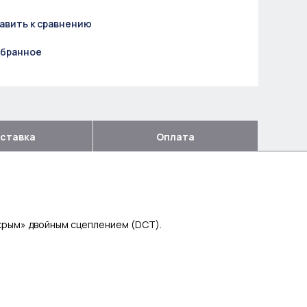
авить к сравнению
збранное
ставка
Оплата
крым» двойным сцеплением (DCT).