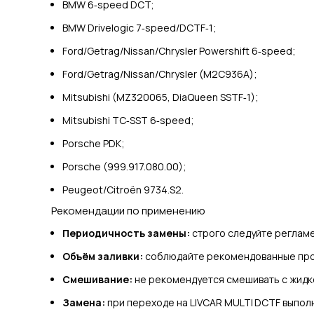
BMW 6‑speed DCT;
BMW Drivelogic 7‑speed/DCTF‑1;
Ford/Getrag/Nissan/Chrysler Powershift 6‑speed;
Ford/Getrag/Nissan/Chrysler (M2C936A);
Mitsubishi (MZ320065, DiaQueen SSTF‑1);
Mitsubishi TC‑SST 6‑speed;
Porsche PDK;
Porsche (999.917.080.00);
Peugeot/Citroën 9734.S2.
Рекомендации по применению
Периодичность замены:
строго следуйте регламе
Объём заливки:
соблюдайте рекомендованные про
Смешивание:
не рекомендуется смешивать с жидко
Замена:
при переходе на LIVCAR MULTI DCTF выполн