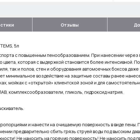
истики
Отзывы
До
STEMS, 5л
нспорта с повышенным пенообразованием. При нанесении через
 цвета, которая с выдержкой становится более интенсивной. По
ля, так и полов, стен и оборудования автомоечных боксов даже
ет минимальное воздействие на защитные составы ранее нанесе
ах, мойках с «открытой» клиентской зоной и для самостоятельн
ПАВ, комплексообразователи, гликоль, гидроксид натрия.
ыскиватель.
 пропорциями и нанести на очищаемую поверхность в виде пены.
нении предварительно сбить грязь струей воды под высоким да
хности! Не наносить на горячую поверхность! Не наносить под 