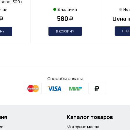
sone, 300 г
ичии
В наличии
Нет
580
Цена 
Р
Р
ПОД
ИНУ
В КОРЗИНУ
Способы оплаты
ния
Каталог товаров
ии
Моторные масла