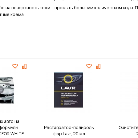
ибо на поверхность кожи – промыть большим количеством воды. 
тные крема.
х авто на
оформулы
Реставратор-полироль
Очистите
 FOR WHITE
фар Lavr, 20 мл