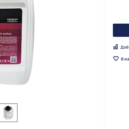
Доб
В и