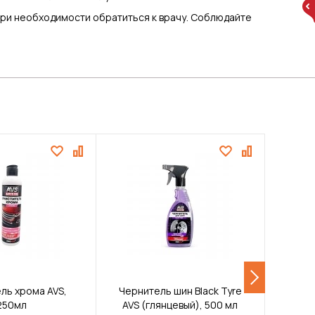
При необходимости обратиться к врачу. Соблюдайте
ль хрома AVS,
Чернитель шин Black Tyre
Очи
250мл
AVS (глянцевый), 500 мл
пятен