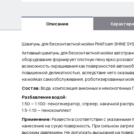
Описание
Характер
Шампунь для бесконтактной мойки PinkFoam SHINE SY
Активный шампунь для бесконтактной мойки автотра
оборудование формирует плотную пену ярко розового
возможность окрашивания как поверхностей автомоби
повышенной деликатностью, вследствие чего оказыва
на мойках самообслуживания, роботизированных мойк
Состав:
Вода, композиция анионных и неионогенных 
Разбавление водой:
1:50 — 1:100- пеногенератор, спреер, накачной распр
1:5-1:10 — пенокомплект
Применение:
Развести в соответствии с указанными
нанесение на сухую поверхность. При сильном загряз
высоким давлением. Не допускать высыхания на повер