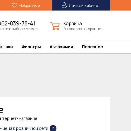
Избранное
Личный кабинет
962-839-78-41
Корзина
щь в подборе масла
0 товаров в корзине
омывки
Фильтры
Автохимия
Полезное
Р
интернет-магазине
?
- цена в розничной сети