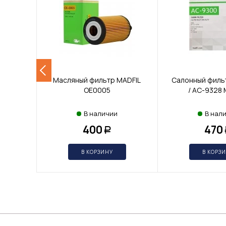
Масляный фильтр MADFIL
Салонный филь
OE0005
/ AC-9328 
В наличии
В нал
400
470
Р
В КОРЗИНУ
В КОРЗ