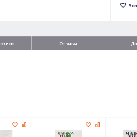
В и
истики
Отзывы
До