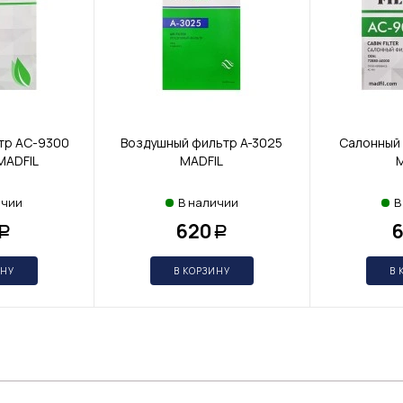
тр AC-9300
Воздушный фильтр A-3025
Салонный
MADFIL
MADFIL
M
ичии
В наличии
В
620
Р
Р
ИНУ
В КОРЗИНУ
В 