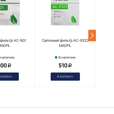
 фильтр AC-901
Салонный фильтр AC-9322
Возду
ADFIL
MADFIL
 наличии
В наличии
600
510
Р
Р
КОРЗИНУ
В КОРЗИНУ