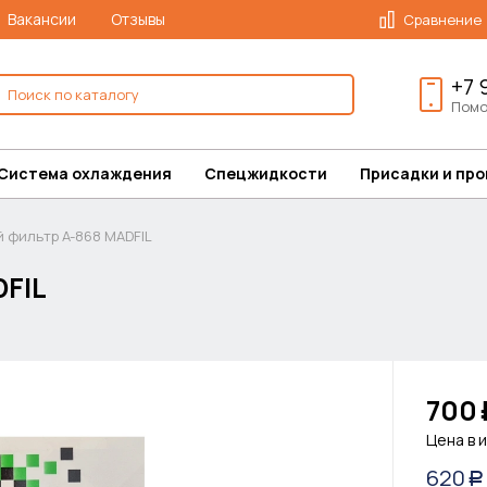
Вакансии
Отзывы
Сравнение
+7 
Помо
Система охлаждения
Спецжидкости
Присадки и пр
 фильтр A-868 MADFIL
FIL
700
Цена в 
620
Р