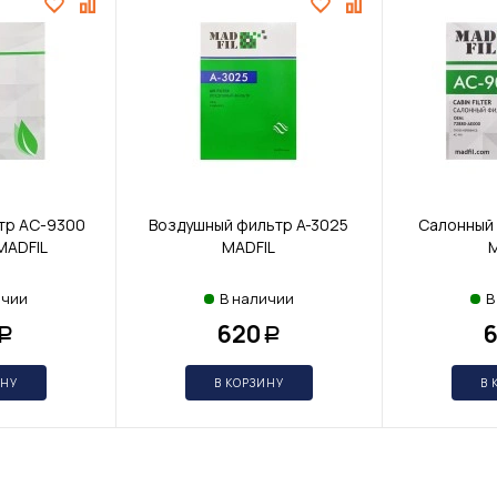
тр AC-9300
Воздушный фильтр A-3025
Салонный
MADFIL
MADFIL
M
ичии
В наличии
В
620
Р
Р
ИНУ
В КОРЗИНУ
В 