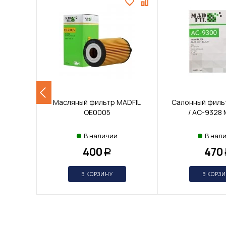
Масляный фильтр MADFIL
Салонный филь
OE0005
/ AC-9328 
В наличии
В нал
400
470
Р
В КОРЗИНУ
В КОРЗ