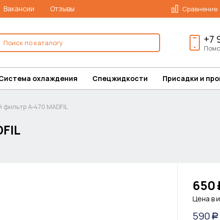
Вакансии
Отзывы
Сравнение
+7 
Помо
Система охлаждения
Спецжидкости
Присадки и пр
 фильтр A-470 MADFIL
FIL
650
Цена в 
590
Р