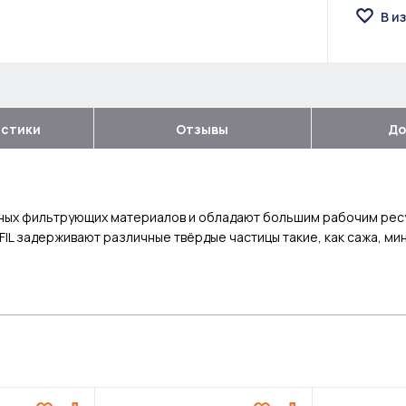
В и
истики
Отзывы
До
ых фильтрующих материалов и обладают большим рабочим ресур
FIL задерживают различные твёрдые частицы такие, как сажа, ми