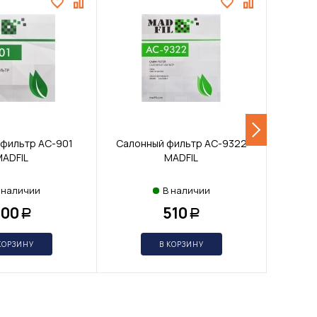
 фильтр AC-901
Салонный фильтр AC-9322
Возду
ADFIL
MADFIL
 наличии
В наличии
600
510
Р
Р
КОРЗИНУ
В КОРЗИНУ