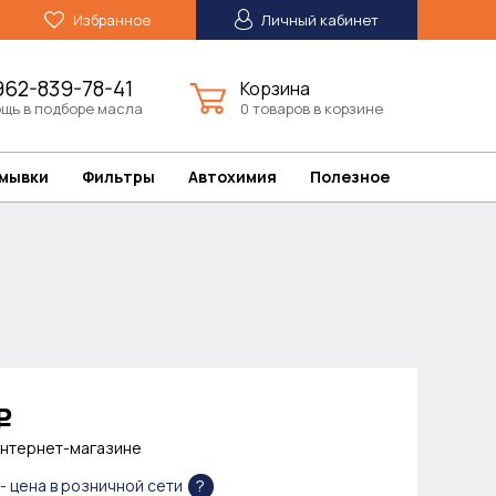
Избранное
Личный кабинет
962-839-78-41
Корзина
щь в подборе масла
0 товаров в корзине
омывки
Фильтры
Автохимия
Полезное
Р
интернет-магазине
?
- цена в розничной сети