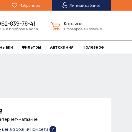
Избранное
Личный кабинет
962-839-78-41
Корзина
щь в подборе масла
0 товаров в корзине
омывки
Фильтры
Автохимия
Полезное
Р
интернет-магазине
?
- цена в розничной сети