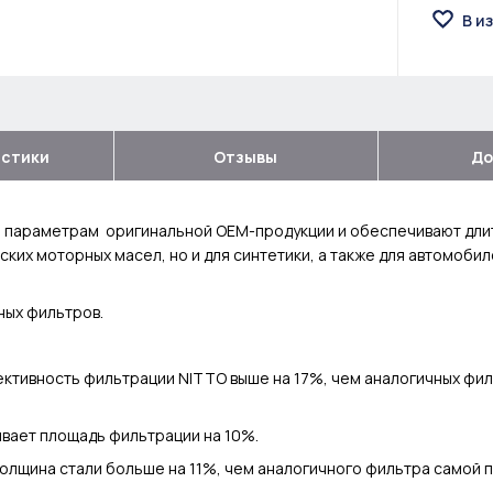
В и
истики
Отзывы
До
и параметрам оригинальной OEM-продукции и обеспечивают длит
ских моторных масел, но и для синтетики, а также для автомоби
ных фильтров.
тивность фильтрации NITTO выше на 17%, чем аналогичных фил
вает площадь фильтрации на 10%.
лщина стали больше на 11%, чем аналогичного фильтра самой п