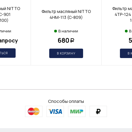
ный NITTO
Фильтр м
Фильтр масляный NITTO
C-901
4TP-124 
4HM-113 (C-809)
100)
аличии
В наличии
В
680
апросу
Р
ТЬСЯ
В КОРЗИНУ
В 
Способы оплаты