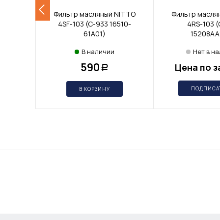
Фильтр масляный NITTO
Фильтр масля
4SF-103 (C-933 16510-
4RS-103 (
61A01)
15208AA
В наличии
Нет в н
590
Цена по з
Р
ПОДПИСА
В КОРЗИНУ