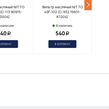
асляный NITTO
Фильтр масляный NITTO
Филь
(C-113 90915-
4SF-102 (C-932 15601-
10004)
87204)
 наличии
В наличии
540
540
Р
Р
КОРЗИНУ
В КОРЗИНУ