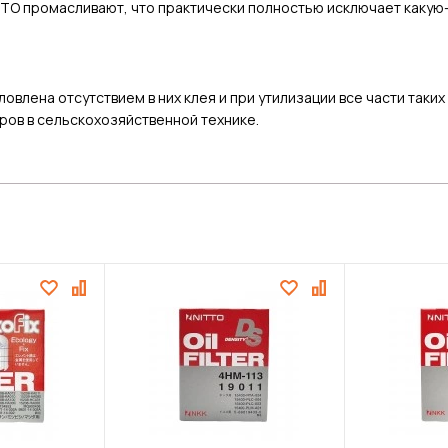
TO промасливают, что практически полностью исключает какую-
овлена отсутствием в них клея и при утилизации все части таки
ов в сельскохозяйственной технике.