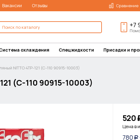
Вакансии
Отзывы
Сравнение
+7 
Помо
Система охлаждения
Спецжидкости
Присадки и пр
яный NITTO 4TP-121 (C-110 90915-10003)
21 (C-110 90915-10003)
520
Цена в 
780
Р