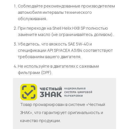
Соблюдайте рекомендованные производителем
автомобиля интервалы технического
обслуживания.
При переходе на Shell Helix HX8 SP полностью
замените масло (не ограничивайтесь доливом).
Убедитесь, что вязкость
S
A
E
5
W
‑40
и
спецификации
A
P
I
SP
/
A
CE
A
A
3/
B
4
соответствуют
требованиям вашего двигателя.
Не используйте в двигателях с сажевыми
фильтрами (DPF).
Товар промаркирован в системе «Честный
ЗНАК», что гарантирует оригинальность и
качество продукции.