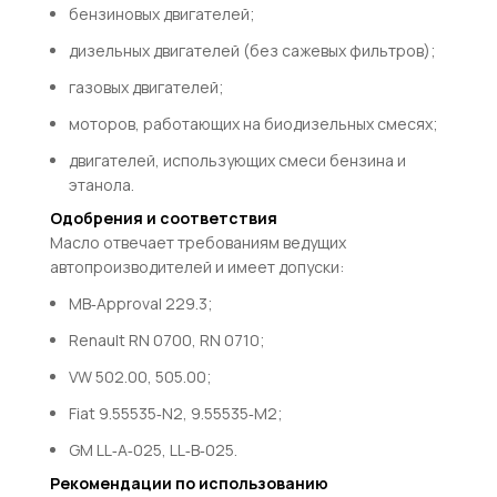
бензиновых двигателей;
дизельных двигателей (без сажевых фильтров);
газовых двигателей;
моторов, работающих на биодизельных смесях;
двигателей, использующих смеси бензина и
этанола.
Одобрения и соответствия
Масло отвечает требованиям ведущих
автопроизводителей и имеет допуски:
MB
‑
A
pp
ro
v
a
l
229.3
;
R
e
na
u
lt
RN
0700
,
RN
0710
;
VW
502.00
,
505.00
;
F
ia
t
9.55535‑
N
2
,
9.55535‑
M
2
;
GM
LL
‑
A
‑025
,
LL
‑
B
‑025
.
Рекомендации по использованию