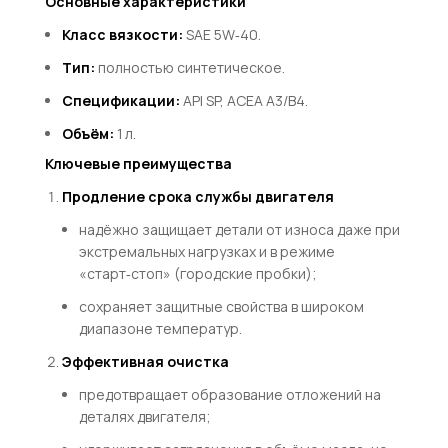
Основные характеристики
Класс вязкости:
S
A
E
5
W
‑40
.
Тип:
полностью синтетическое.
Спецификации:
A
P
I
SP
,
A
CE
A
A
3/
B
4
.
Объём:
1 л.
Ключевые преимущества
Продление срока службы двигателя
надёжно защищает детали от износа даже при
экстремальных нагрузках и в режиме
«старт‑стоп» (городские пробки);
сохраняет защитные свойства в широком
диапазоне температур.
Эффективная очистка
предотвращает образование отложений на
деталях двигателя;