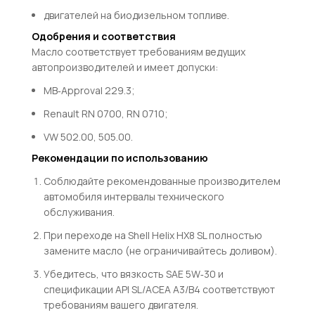
двигателей на биодизельном топливе.
Одобрения и соответствия
Масло соответствует требованиям ведущих
автопроизводителей и имеет допуски:
MB
‑
A
pp
ro
v
a
l
229.3
;
R
e
na
u
lt
RN
0700
,
RN
0710
;
VW
502.00
,
505.00
.
Рекомендации по использованию
Соблюдайте рекомендованные производителем
автомобиля интервалы технического
обслуживания.
При переходе на Shell Helix HX8 SL полностью
замените масло (не ограничивайтесь доливом).
Убедитесь, что вязкость
S
A
E
5
W
‑30
и
спецификации
A
P
I
S
L
/
A
CE
A
A
3/
B
4
соответствуют
требованиям вашего двигателя.