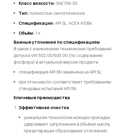
Класс вязкости:
S
A
E
5
W
‑30
.
Тип:
полностью синтетическое.
Спецификации:
A
P
I
S
L
,
A
CE
A
A
3/
B
4
.
Объём:
1 л.
Важные уточнения по спецификациям
В связи с изменением технических требований
допуска
VW
502.00/505.00
(по содержанию
фосфора) в актуальной версии продукта:
спецификация
A
P
I
SN
заменена на
A
P
I
S
L
;
при этом масло соответствует требованиям
стендовых испытаний
A
P
I
SN
.
Ключевые преимущества
Эффективная очистка
уникальная технология моющих присадок
удерживает загрязнения в объёме масла,
предотвращая образование отложений;