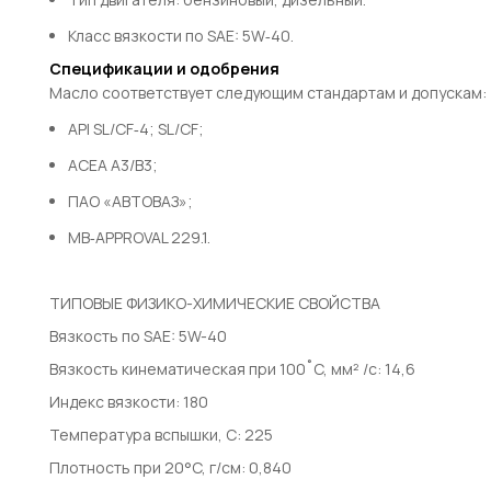
Класс
вязкости
по
SAE:
5W‑40.
Спецификации
и
одобрения
Масло
соответствует
следующим
стандартам
и
допускам:
API
SL/CF‑4;
SL/CF;
ACEA
A3/B3;
ПАО
«АВТОВАЗ»;
MB‑APPROVAL
229.1.
ТИПОВЫЕ ФИЗИКО-ХИМИЧЕСКИЕ СВОЙСТВА
Вязкость по SAE: 5W-40
Вязкость кинематическая при 100˚C, мм² /с: 14,6
Индекс вязкости: 180
Температура вспышки, С: 225
Плотность при 20°C, г/см: 0,840