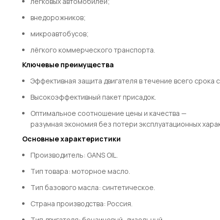
легковых
автомобилей;
внедорожников;
микроавтобусов;
лёгкого
коммерческого
транспорта.
Ключевые
преимущества
Эффективная
защита
двигателя
в
течение
всего
срока
с
Высокоэффективный
пакет
присадок.
Оптимальное
соотношение
цены
и
качества
—
разумная
экономия
без
потери
эксплуатационных
харак
Основные
характеристики
Производитель:
GANS
OIL.
Тип
товара:
моторное
масло.
Тип
базового
масла:
синтетическое.
Страна
производства:
Россия.
Тип
двигателя:
бензиновый,
дизельный.