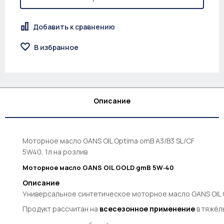
Добавить к сравнению
В избранное
Описание
Моторное масло GANS OIL Optima omB A3/B3 SL/CF
5W40, 1л на розлив
Моторное
масло
GANS
OIL
GOLD
gmB
5W‑40
Описание
Универсальное
синтетическое
моторное
масло
GANS
OIL
Продукт
рассчитан
на
всесезонное
применение
в
тяжёл