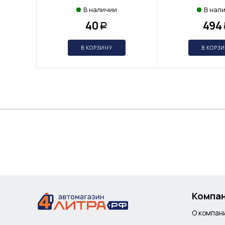
В наличии
В нал
40
494
Р
В КОРЗИНУ
В КОРЗ
Компа
О компан