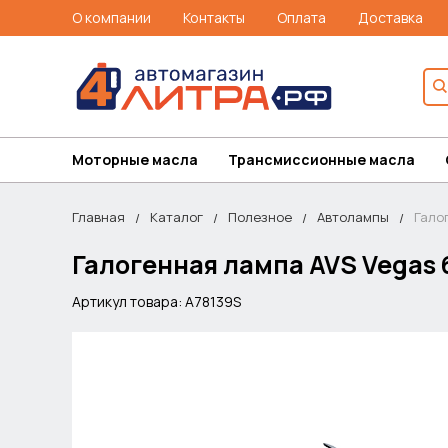
О компании
Контакты
Оплата
Доставка
Моторные масла
Трансмиссионные масла
Главная
Каталог
Полезное
Автолампы
Гало
Галогенная лампа AVS Vegas
Артикул товара: A78139S