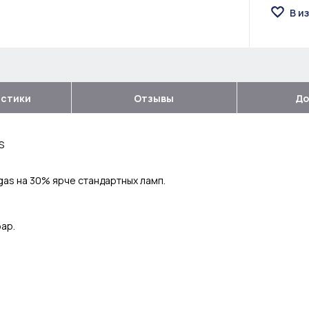
В и
истики
Отзывы
До
S
as на 30% ярче стандартных ламп.
ар.