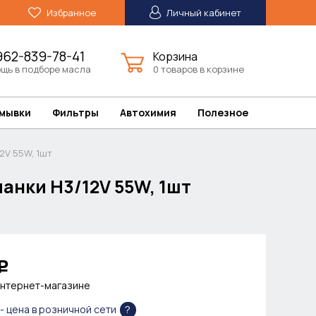
Избранное
Личный кабинет
962-839-78-41
Корзина
щь в подборе масла
0 товаров в корзине
омывки
Фильтры
Автохимия
Полезное
2V 55W, 1шт
анки H3/12V 55W, 1шт
Р
интернет-магазине
?
- цена в розничной сети