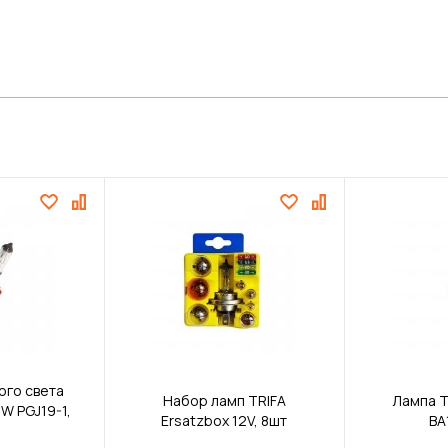
ого света
Набор ламп TRIFA
Лампа T
5W PGJ19-1,
Ersatzbox 12V, 8шт
BA