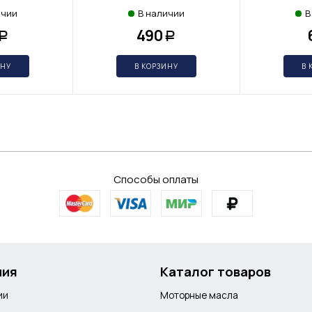
ичии
В наличии
В
490
Р
Р
ИНУ
В КОРЗИНУ
В 
Способы оплаты
ния
Каталог товаров
ии
Моторные масла