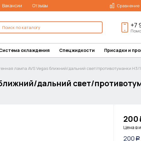
Вакансии
Отзывы
Сравнение
+7 
Помо
Система охлаждения
Спецжидкости
Присадки и пр
генная лампа AVS Vegas ближний/дальний свет/противотуманки H3/1
 ближний/дальний свет/противотум
200
Цена в 
200
Р