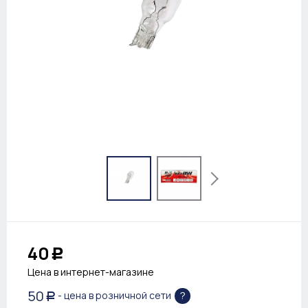
40
Р
Цена в интернет-магазине
50
?
- цена в розничной сети
Р