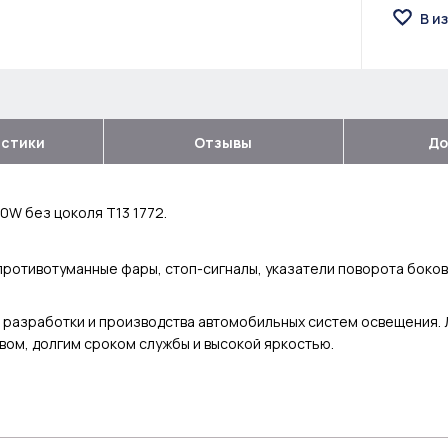
В и
истики
Отзывы
До
0W без цоколя T13 1772.
противотуманные фары, стоп-сигналы, указатели поворота боков
 разработки и производства автомобильных систем освещения. 
ом, долгим сроком службы и высокой яркостью.