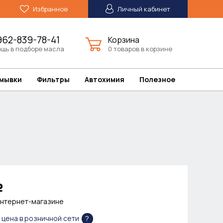
Избранное
Личный кабинет
962-839-78-41
Корзина
щь в подборе масла
0 товаров в корзине
омывки
Фильтры
Автохимия
Полезное
Р
интернет-магазине
?
- цена в розничной сети