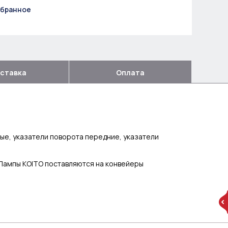
збранное
ставка
Оплата
ые, указатели поворота передние, указатели
Лампы KOITO поставляются на конвейеры