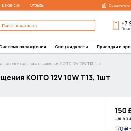
Вакансии
Отзывы
Сравнение
+7 
Помо
Система охлаждения
Спецжидкости
Присадки и пр
а дополнительного освещения KOITO 12V 10W T13, 1шт
ения KOITO 12V 10W T13, 1шт
150
Цена в 
170
Р