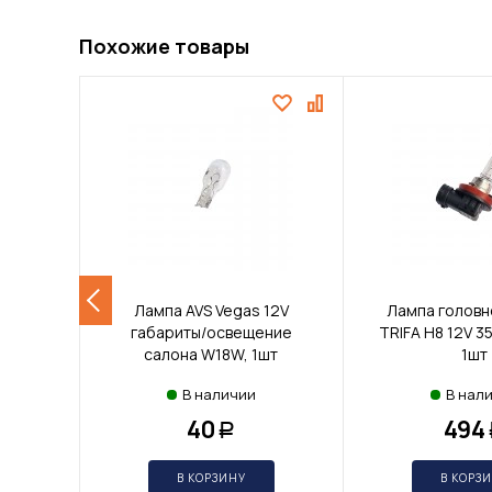
Похожие товары
Лампа AVS Vegas 12V
Лампа головн
габариты/освещение
TRIFA H8 12V 3
салона W18W, 1шт
1шт
В наличии
В нал
40
494
Р
В КОРЗИНУ
В КОРЗ