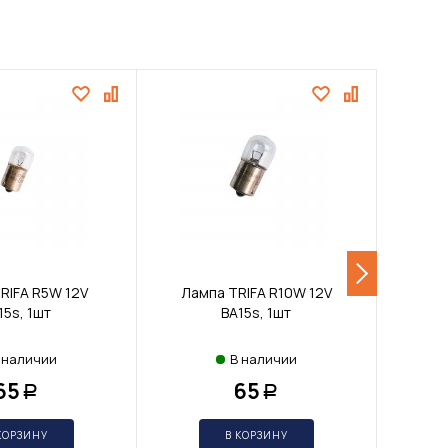
RIFA R5W 12V
Лампа TRIFA R10W 12V
Ламп
15s, 1шт
BA15s, 1шт
BA
 наличии
В наличии
65
65
Р
Р
КОРЗИНУ
В КОРЗИНУ