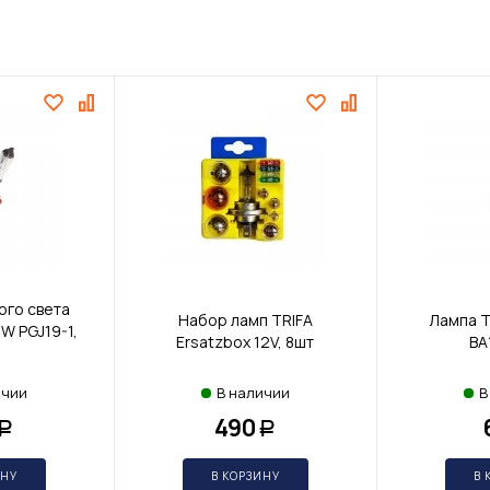
ого света
Набор ламп TRIFA
Лампа T
5W PGJ19-1,
Ersatzbox 12V, 8шт
BA
ичии
В наличии
В
490
Р
Р
ИНУ
В КОРЗИНУ
В 