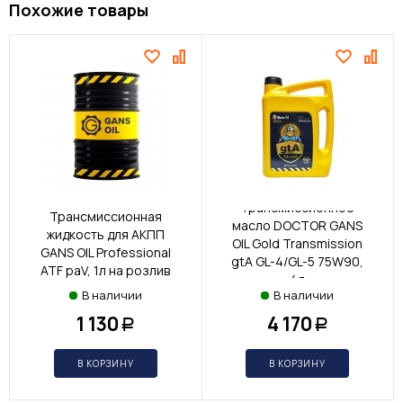
Похожие товары
Трансмиссионное
Трансмиссионная
масло DOCTOR GANS
жидкость для АКПП
OIL Gold Transmission
GANS OIL Professional
gtA GL-4/GL-5 75W90,
ATF paV, 1л на розлив
4л
В наличии
В наличии
1 130
4 170
Р
Р
В КОРЗИНУ
В КОРЗИНУ