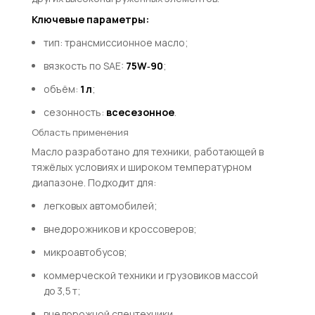
Ключевые параметры:
тип: трансмиссионное масло;
вязкость по SAE:
75W‑90
;
объём:
1 л
;
сезонность:
всесезонное
.
Область применения
Масло разработано для техники, работающей в
тяжёлых условиях и широком температурном
диапазоне. Подходит для:
легковых автомобилей;
внедорожников и кроссоверов;
микроавтобусов;
коммерческой техники и грузовиков массой
до 3,5 т;
внедорожной спецтехники.