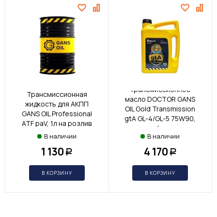
Трансмиссионное
Трансмиссионная
масло DOCTOR GANS
жидкость для АКПП
OIL Gold Transmission
GANS OIL Professional
gtA GL-4/GL-5 75W90,
ATF paV, 1л на розлив
4л
В наличии
В наличии
1 130
4 170
Р
Р
В КОРЗИНУ
В КОРЗИНУ