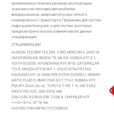
применения в тяжелых режимах эксплуатации
трансмиссий легковых автомобилей,
внедорожников, микроавтобусов и легкого
коммерческого транспорта. Применим для систем
гидроусилителя руля, и для систем, в которых
предусмотрено использование масел данных
спецификаций.
СПЕЦИФИКАЦИИ
ALISSON TES 389/TES 295, FORD MERCON V, JASO 1A,
GM DEXRON II/III, BOSCH TE-ML 09, HONDA ATF Z-1,
VOITH 55.6335, HYUNDAI/KIA ATF SP-III, CATERPILLAR
TO-2, MAZDA ATF M-III/F-1, VOLVO 97341/97340,
DIAQUEEN ATF J2, MAN 339 V1/339 Z2/339 L1, NISSAN
MATIC FLUID D, BMW 7045 E/LT 71141, SUBARU ATF,
PSA B71 2340 (AL-4), TOYOTA TYPE T-IV, VW G 052
990/G 055 025, JWS 3309, MB
236.1/236.3/236.6/236.7/236.9, CHRYSLER ATF
+/+2/+3/+4, ZF TE-ML
04D/05L/11B/14B/16L/17C/20B/21L